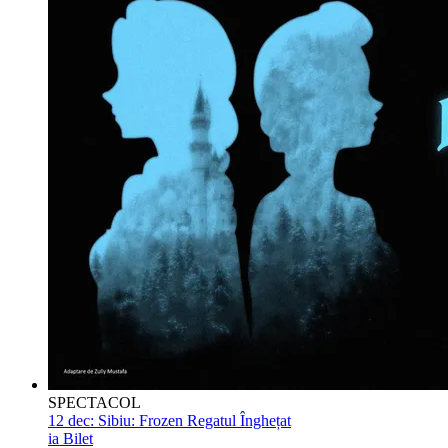
SPECTACOL
12 dec:
Sibiu: Frozen Regatul Înghețat
ia Bilet