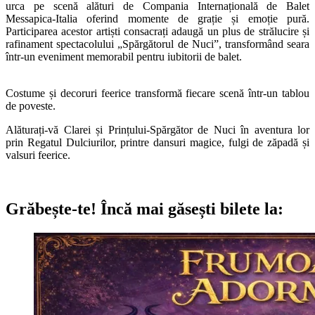
urca pe scenă alături de Compania Internațională de Balet
Messapica-Italia oferind momente de grație și emoție pură.
Participarea acestor artiști consacrați adaugă un plus de strălucire și
rafinament spectacolului „Spărgătorul de Nuci”, transformând seara
într-un eveniment memorabil pentru iubitorii de balet.
Costume și decoruri feerice transformă fiecare scenă într-un tablou
de poveste.
Alăturați-vă Clarei și Prințului-Spărgător de Nuci în aventura lor
prin Regatul Dulciurilor, printre dansuri magice, fulgi de zăpadă și
valsuri feerice.
Grăbește-te!
Încă mai găsești bilete la: