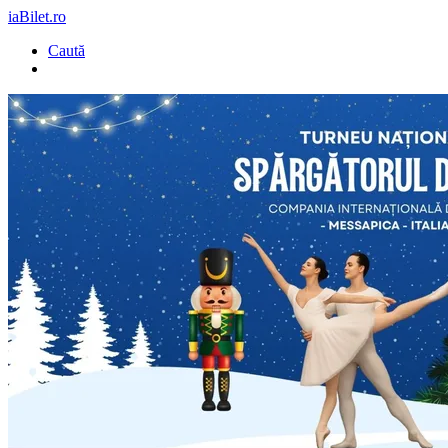
iaBilet.ro
Caută