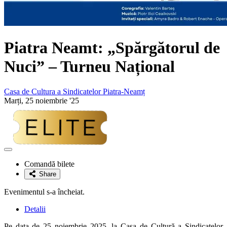
Piatra Neamt: „Spărgătorul de
Nuci” – Turneu Național
Casa de Cultura a Sindicatelor Piatra-Neamț
Marți, 25 noiembrie '25
Adaugă
la
Comandă bilete
favorite
Share
Evenimentul s-a încheiat.
Detalii
Pe data de 25 noiembrie 2025, la Casa de Cultură a Sindicatelor