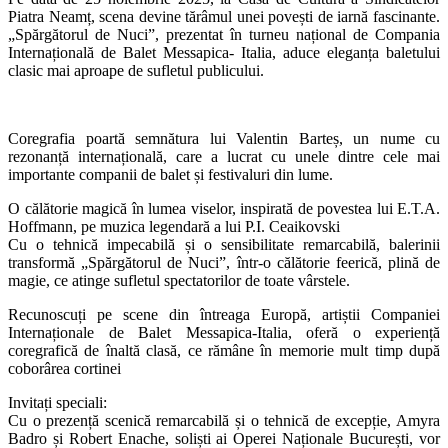
Piatra Neamț, scena devine tărâmul unei povești de iarnă fascinante.
„Spărgătorul de Nuci”, prezentat în turneu național de Compania
Internațională de Balet Messapica- Italia, aduce eleganța baletului
clasic mai aproape de sufletul publicului.
Coregrafia poartă semnătura lui Valentin Barteș, un nume cu
rezonanță internațională, care a lucrat cu unele dintre cele mai
importante companii de balet și festivaluri din lume.
O călătorie magică în lumea viselor, inspirată de povestea lui E.T.A.
Hoffmann, pe muzica legendară a lui P.I. Ceaikovski
Cu o tehnică impecabilă și o sensibilitate remarcabilă, balerinii
transformă „Spărgătorul de Nuci”, într-o călătorie feerică, plină de
magie, ce atinge sufletul spectatorilor de toate vârstele.
Recunoscuți pe scene din întreaga Europă, artiștii Companiei
Internaționale de Balet Messapica-Italia, oferă o experiență
coregrafică de înaltă clasă, ce rămâne în memorie mult timp după
coborârea cortinei
Invitați speciali:
Cu o prezență scenică remarcabilă și o tehnică de excepție, Amyra
Badro și Robert Enache, soliști ai Operei Naționale București, vor