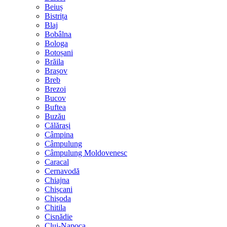
Beiuș
Bistrița
Blaj
Bobâlna
Bologa
Botoșani
Brăila
Brașov
Breb
Brezoi
Bucov
Buftea
Buzău
Călărași
Câmpina
Câmpulung
Câmpulung Moldovenesc
Caracal
Cernavodă
Chiajna
Chișcani
Chișoda
Chitila
Cisnădie
Cluj-Napoca