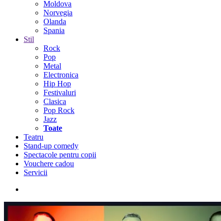
Moldova
Norvegia
Olanda
Spania
Stil
Rock
Pop
Metal
Electronica
Hip Hop
Festivaluri
Clasica
Pop Rock
Jazz
Toate
Teatru
Stand-up comedy
Spectacole pentru copii
Vouchere cadou
Servicii