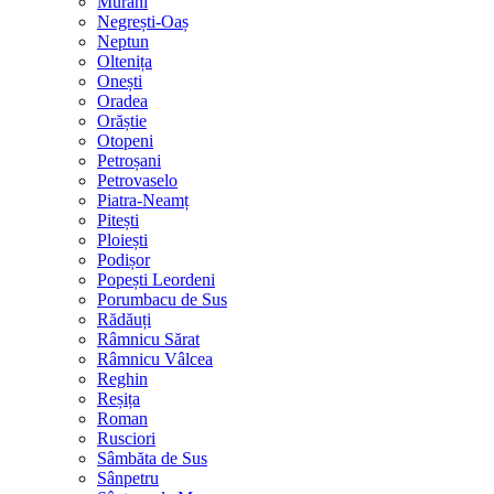
Murani
Negrești-Oaș
Neptun
Oltenița
Onești
Oradea
Orăștie
Otopeni
Petroșani
Petrovaselo
Piatra-Neamț
Pitești
Ploiești
Podișor
Popești Leordeni
Porumbacu de Sus
Rădăuți
Râmnicu Sărat
Râmnicu Vâlcea
Reghin
Reșița
Roman
Rusciori
Sâmbăta de Sus
Sânpetru