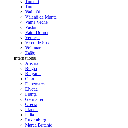
Turceni
Turda
Vadu Oii
Vălenii de Munte
Vama Veche
Vaslui
Vatra Dornei
Vernești
Vișeu de Sus
Voluntari
Zalău
Internațional
Austria
Belgia
Bulgaria
Cipru
Danemarca
Elveția
Franța
Germania
Grecia
Irlanda
Italia
Luxemburg
Marea Britanie