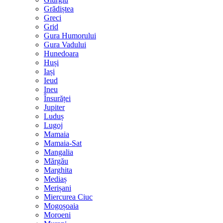
Grădiștea
Greci
Grid
Gura Humorului
Gura Vadului
Hunedoara
Huși
Iași
Ieud
Ineu
Însurăței
Jupiter
Luduș
Lugoj
Mamaia
Mamaia-Sat
Mangalia
Mărgău
Marghita
Mediaș
Merișani
Miercurea Ciuc
Mogoșoaia
Moroeni