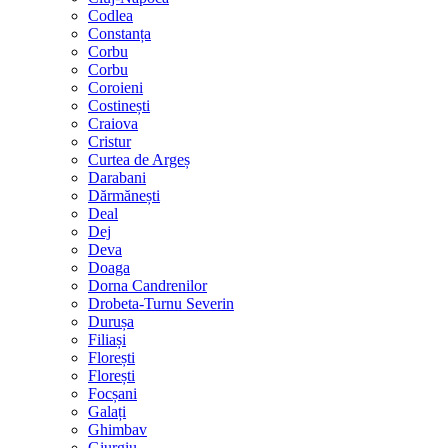
Codlea
Constanța
Corbu
Corbu
Coroieni
Costinești
Craiova
Cristur
Curtea de Argeș
Darabani
Dărmănești
Deal
Dej
Deva
Doaga
Dorna Candrenilor
Drobeta-Turnu Severin
Durușa
Filiași
Florești
Florești
Focșani
Galați
Ghimbav
Giurgiu