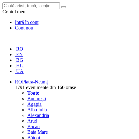
Contul meu
Intră în cont
Cont nou
RO
EN
BG
HU
UA
RO
Piatra-Neamț
1791 evenimente din 160 orașe
Toate
București
Agapia
Alba Iulia
Alexandria
Arad
Bacău
Baia Mare
Băicoi