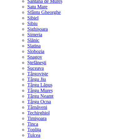
Sântana de Mureș
Satu Mare
Sfântu Gheorghe
Sibiel
Sibiu
Sighișoara
Simeria
Slănic
Slatina
Slobozia
Snagov
Ștefănești
Suceava
Târgoviște
Târgu Jiu
Târgu Lăpuș
Târgu Mureș
Târgu Neamț
Târgu Ocna
Târnăveni
Techirghiol
Timișoara
Tinca
Toplița
Tulcea