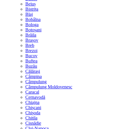
Beiuș
Bistrița
Blaj
Bobâlna
Bologa
Botoșani
Brăila
Brașov
Breb
Brezoi
Bucov
Buftea
Buzău
Călărași
Câmpina
Câmpulung
Câmpulung Moldovenesc
Caracal
Cernavodă
Chiajna
Chișcani
Chișoda
Chitila
Cisnădie
Cluj-Napoca