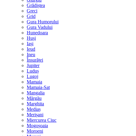
Grădiștea
Greci
Grid
Gura Humorului
Gura Vadului
Hunedoara
Huși
Iași
Ieud
Ineu
Însurăței
Jupiter
Luduș
Lugoj
Mamaia
Mamaia-Sat
Mangalia
Mărgău
Marghita
Mediaș
Merișani
Miercurea Ciuc
Mogoșoaia
Moroeni