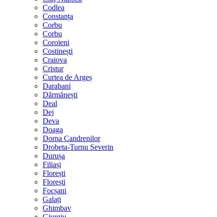
Codlea
Constanța
Corbu
Corbu
Coroieni
Costinești
Craiova
Cristur
Curtea de Argeș
Darabani
Dărmănești
Deal
Dej
Deva
Doaga
Dorna Candrenilor
Drobeta-Turnu Severin
Durușa
Filiași
Florești
Florești
Focșani
Galați
Ghimbav
Giurgiu