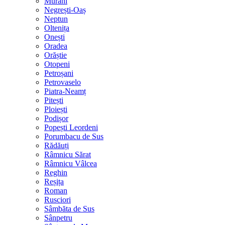
Murani
Negrești-Oaș
Neptun
Oltenița
Onești
Oradea
Orăștie
Otopeni
Petroșani
Petrovaselo
Piatra-Neamț
Pitești
Ploiești
Podișor
Popești Leordeni
Porumbacu de Sus
Rădăuți
Râmnicu Sărat
Râmnicu Vâlcea
Reghin
Reșița
Roman
Rusciori
Sâmbăta de Sus
Sânpetru