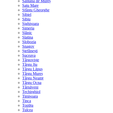
Sântana de Mureș
Satu Mare
Sfântu Gheorghe
Sibiel
Sibiu
Sighișoara
Simeria
Slănic
Slatina
Slobozia
Snagov
Ștefănești
Suceava
Târgoviște
Târgu Jiu
Târgu Lăpuș
Târgu Mureș
Târgu Neamț
Târgu Ocna
Târnăveni
Techirghiol
Timișoara
Tinca
Toplița
Tulcea