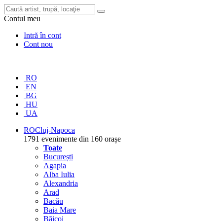
Contul meu
Intră în cont
Cont nou
RO
EN
BG
HU
UA
RO
Cluj-Napoca
1791 evenimente din 160 orașe
Toate
București
Agapia
Alba Iulia
Alexandria
Arad
Bacău
Baia Mare
Băicoi