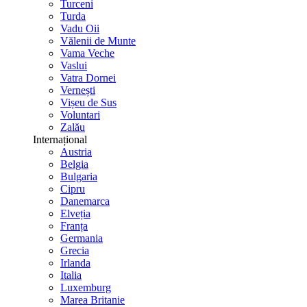
Turceni
Turda
Vadu Oii
Vălenii de Munte
Vama Veche
Vaslui
Vatra Dornei
Vernești
Vișeu de Sus
Voluntari
Zalău
Internațional
Austria
Belgia
Bulgaria
Cipru
Danemarca
Elveția
Franța
Germania
Grecia
Irlanda
Italia
Luxemburg
Marea Britanie