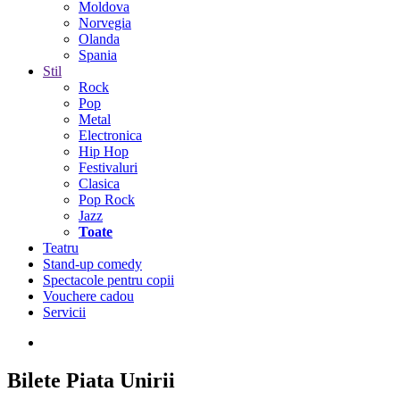
Moldova
Norvegia
Olanda
Spania
Stil
Rock
Pop
Metal
Electronica
Hip Hop
Festivaluri
Clasica
Pop Rock
Jazz
Toate
Teatru
Stand-up comedy
Spectacole pentru copii
Vouchere cadou
Servicii
Bilete
Piata Unirii