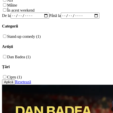
Azi
Mâine
În acest weekend
De la
Până la
Categorii
Stand-up comedy (1)
Artiști
Dan Badea (1)
Țări
Cipru (1)
Resetează