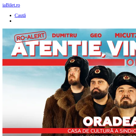
iaBilet.ro
Caută