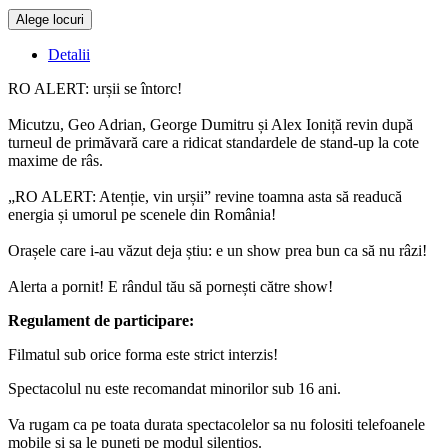
Alege locuri
Doar o mică verificare
Detalii
RO ALERT: urșii se întorc!
Micutzu, Geo Adrian, George Dumitru și Alex Ioniță revin după
turneul de primăvară care a ridicat standardele de stand-up la cote
maxime de râs.
„RO ALERT: Atenție, vin urșii” revine toamna asta să readucă
energia și umorul pe scenele din România!
Orașele care i-au văzut deja știu: e un show prea bun ca să nu râzi!
Alerta a pornit! E rândul tău să pornești către show!
Regulament de participare:
Filmatul sub orice forma este strict interzis!
Spectacolul nu este recomandat minorilor sub 16 ani.
Va rugam ca pe toata durata spectacolelor sa nu folositi telefoanele
mobile si sa le puneti pe modul silentios.