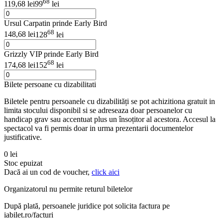
68
119,68 lei
99
lei
Ursul Carpatin prinde Early Bird
68
148,68 lei
128
lei
Grizzly VIP prinde Early Bird
68
174,68 lei
152
lei
Bilete persoane cu dizabilitati
Biletele pentru persoanele cu dizabilități se pot achizitiona gratuit in
limita stocului disponibil si se adreseaza doar persoanelor cu
handicap grav sau accentuat plus un însoțitor al acestora. Accesul la
spectacol va fi permis doar in urma prezentarii documentelor
justificative.
0 lei
Stoc epuizat
Dacă ai un cod de voucher,
click aici
Organizatorul nu permite returul biletelor
După plată, persoanele juridice pot solicita factura pe
iabilet.ro/facturi