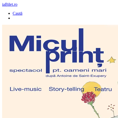
iaBilet.ro
Caută