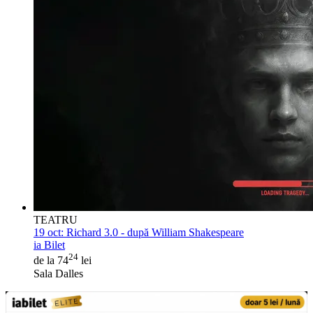
TEATRU
19 oct:
Richard 3.0 - după William Shakespeare
ia Bilet
24
de la 74
lei
Sala Dalles