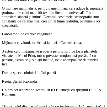
O montare minimalistă, pentru oameni mari, care aduce la suprafață
profunzimile celui mai citit text din literatura universală, într-o
atmosferă sinceră și intimă. Decorul, costumele, scenografia sunt
construite de cei mai mari creatori ai lumii teatrului, pe numele lor:
spectatorii.
Laboratorul de creație: imaginația.
Mijloace: cuvântul, muzica și fantezia. Cadrul: scena.
3 actori cu 3 instrumente îi poartă pe privitorii pe toate planetele
vizitate de Micul Prinț, într-o poveste emoționantă presărată cu
personaje comice și situații inedite, toate acompaniate de muzică
live.
Durata spectacolului: 1 h fără pauză
Regia: Ștefan Ruxanda
Un proiect realizat de Teatrul ROD București cu sprijinul EPSON
România.
"Spectacolul din această seară a fost o încântare de la început și până