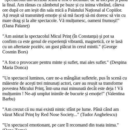
la final. Am rămas cu zâmbetul pe buze și cu inima vibrând, câteva
ore după ce am ieșit din sala mică a Palatului Național al Copiilor.
Ați reușit să transmiteți emoție și să mă faceți să-mi doresc să vin cu
mare drag și la alte spectacole. Vă mulțumesc, oameni frumoși!"
(Oana Palaneț)
"Am asistat la spectacolul Micul Prinț (în Constanța) și pot sa
confirm ca este genul de experiență vibrantă, magnetică, ce te lasă
cu un aftertaste pozitiv, un gust plăcut in cerul mintii." (George
Cosmin Bors)
"A fost o provocare pentru minte și suflet, mai ales suflet." (Despina
Maria Donca)
"Un spectacol luminos, care ne-a mângâiat sufletele, pus în scenă cu
măiestrie de acești trei minunați actori, care au reușit sa transforme
povestea Micului Prinț, într-una mai minunată decât este deja ! Vă
mulțumim ! Ne-ați umplut inimile de bucurie și emoție!" (Valentina
Barbu)
"Am crezut că nu mai există nimic sfânt pe lume. Până când am
văzut Micul Prinț by Red Nose Society..." (Tudor Anghelescu)
"Un spectacol emotionant, pe care îl recomand din toata inima."