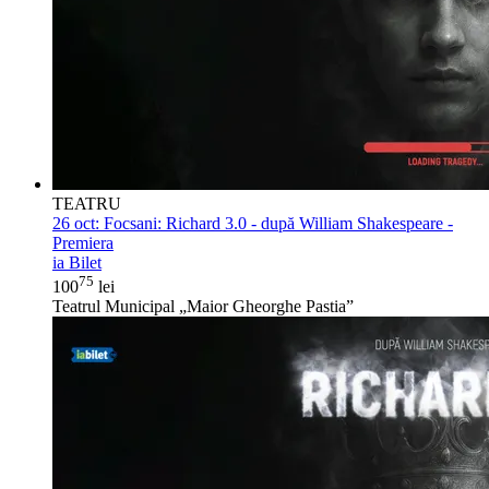
TEATRU
26 oct:
Focsani: Richard 3.0 - după William Shakespeare -
Premiera
ia Bilet
75
100
lei
Teatrul Municipal „Maior Gheorghe Pastia”