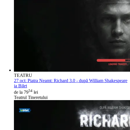
TEATRU
27 oct:
Piatra Neamt: Richard 3.0 - după William Shakespeare
ia Bilet
54
de la 79
lei
Teatrul Tineretului