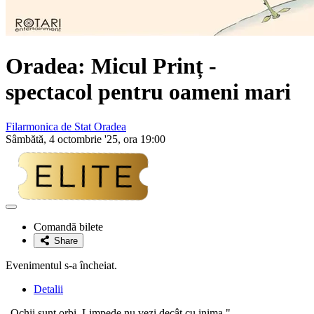
Oradea: Micul Prinț -
spectacol pentru oameni mari
Filarmonica de Stat Oradea
Sâmbătă, 4 octombrie '25, ora 19:00
Adaugă
la
Comandă bilete
favorite
Share
Evenimentul s-a încheiat.
Detalii
„Ochii sunt orbi. Limpede nu vezi decât cu inima."