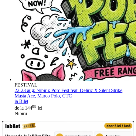
FESTIVAL
22-23 aug:
Nibiru: Porc Fest feat. Deliric X Silent Strike,
Masta Ace, Marco Polo, CTC
ia Bilet
99
de la 144
lei
Nibiru