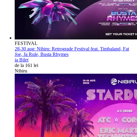
FESTIVAL
28-30 aug:
Nibiru: Retrograde Festival feat. Timbaland, Fat
Joe, Ja Rule, Busta Rhymes
ia Bilet
de la 161 lei
Nibiru