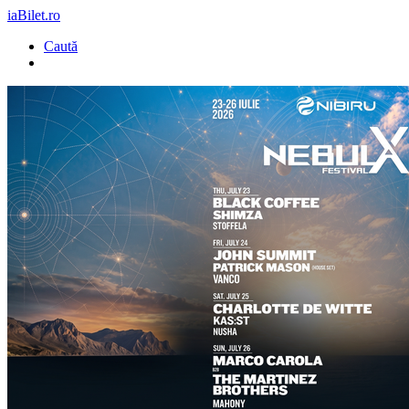
iaBilet.ro
Caută