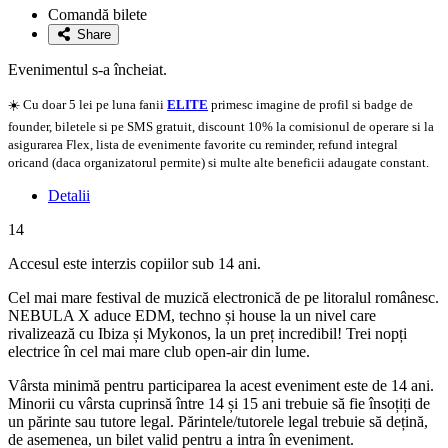
la
Comandă bilete
favorite
Share
Evenimentul s-a încheiat.
☀️ Cu doar 5 lei pe luna fanii
ELITE
primesc imagine de profil si badge de
founder, biletele si pe SMS gratuit, discount 10% la comisionul de operare si la
asigurarea Flex, lista de evenimente favorite cu reminder, refund integral
oricand (daca organizatorul permite) si multe alte beneficii adaugate constant.
Detalii
14
Accesul este interzis copiilor sub 14 ani.
Cel mai mare festival de muzică electronică de pe litoralul românesc.
NEBULA X aduce EDM, techno și house la un nivel care
rivalizează cu Ibiza și Mykonos, la un preț incredibil! Trei nopți
electrice în cel mai mare club open-air din lume.
Vârsta minimă pentru participarea la acest eveniment este de 14 ani.
Minorii cu vârsta cuprinsă între 14 și 15 ani trebuie să fie însoțiți de
un părinte sau tutore legal. Părintele/tutorele legal trebuie să dețină,
de asemenea, un bilet valid pentru a intra în eveniment.