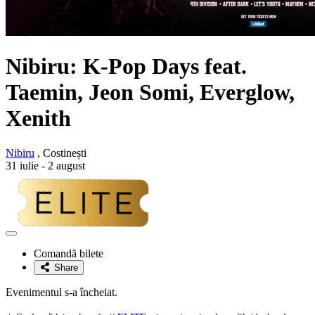
Nibiru: K-Pop Days feat.
Taemin, Jeon Somi, Everglow,
Xenith
Nibiru
, Costinești
31 iulie - 2 august
Adaugă
la
Comandă bilete
favorite
Share
Evenimentul s-a încheiat.