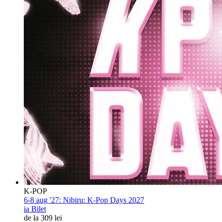
K-POP
6-8 aug '27:
Nibiru: K-Pop Days 2027
ia Bilet
de la 309 lei