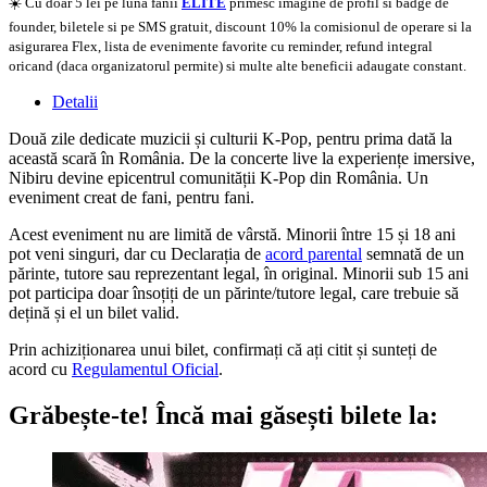
☀️ Cu doar 5 lei pe luna fanii
ELITE
primesc imagine de profil si badge de
founder, biletele si pe SMS gratuit, discount 10% la comisionul de operare si la
asigurarea Flex, lista de evenimente favorite cu reminder, refund integral
oricand (daca organizatorul permite) si multe alte beneficii adaugate constant.
Detalii
Două zile dedicate muzicii și culturii K-Pop, pentru prima dată la
această scară în România. De la concerte live la experiențe imersive,
Nibiru devine epicentrul comunității K-Pop din România. Un
eveniment creat de fani, pentru fani.
Acest eveniment nu are limită de vârstă. Minorii între 15 și 18 ani
pot veni singuri, dar cu Declarația de
acord parental
semnată de un
părinte, tutore sau reprezentant legal, în original. Minorii sub 15 ani
pot participa doar însoțiți de un părinte/tutore legal, care trebuie să
dețină și el un bilet valid.
Prin achiziționarea unui bilet, confirmați că ați citit și sunteți de
acord cu
Regulamentul Oficial
.
Grăbește-te!
Încă mai găsești bilete la: