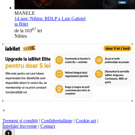
MANELE
14 aug:
Nibiru: BDLP x Luis Gabriel
ia Bilet
07
de la 103
lei
Nibiru
×
Termeni și condiții
|
Confidențialitate
|
Cookie-uri
|
Întrebări frecvente
|
Contact