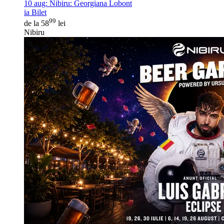
10 aug:
Nibiru: Georgiana Lobont
ia Bilet
99
de la 58
lei
Nibiru