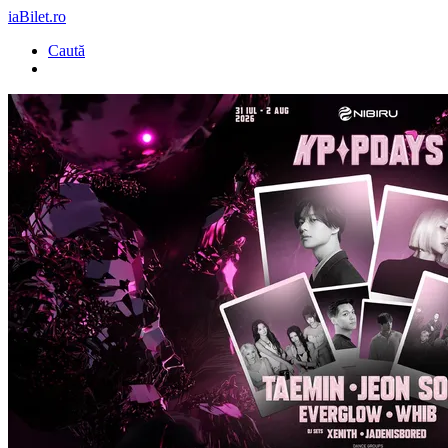
iaBilet.ro
Caută