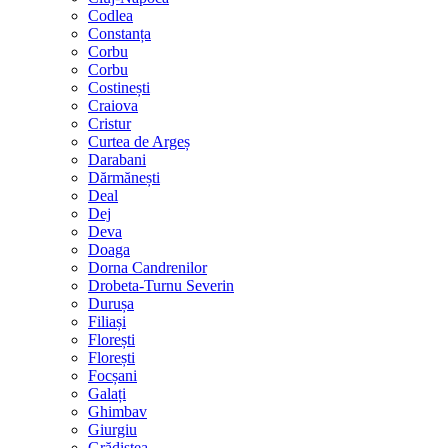
Codlea
Constanța
Corbu
Corbu
Costinești
Craiova
Cristur
Curtea de Argeș
Darabani
Dărmănești
Deal
Dej
Deva
Doaga
Dorna Candrenilor
Drobeta-Turnu Severin
Durușa
Filiași
Florești
Florești
Focșani
Galați
Ghimbav
Giurgiu
Grădiștea