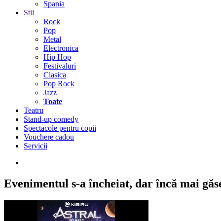
Spania
Stil
Rock
Pop
Metal
Electronica
Hip Hop
Festivaluri
Clasica
Pop Rock
Jazz
Toate
Teatru
Stand-up comedy
Spectacole pentru copii
Vouchere cadou
Servicii
Evenimentul s-a încheiat,
dar încă mai găseș