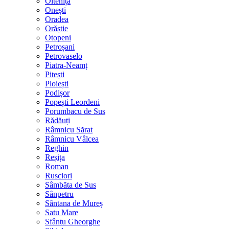
Oltenița
Onești
Oradea
Orăștie
Otopeni
Petroșani
Petrovaselo
Piatra-Neamț
Pitești
Ploiești
Podișor
Popești Leordeni
Porumbacu de Sus
Rădăuți
Râmnicu Sărat
Râmnicu Vâlcea
Reghin
Reșița
Roman
Rusciori
Sâmbăta de Sus
Sânpetru
Sântana de Mureș
Satu Mare
Sfântu Gheorghe