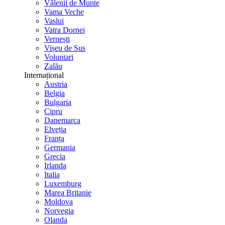
Vălenii de Munte
Vama Veche
Vaslui
Vatra Dornei
Vernești
Vișeu de Sus
Voluntari
Zalău
Internațional
Austria
Belgia
Bulgaria
Cipru
Danemarca
Elveția
Franța
Germania
Grecia
Irlanda
Italia
Luxemburg
Marea Britanie
Moldova
Norvegia
Olanda