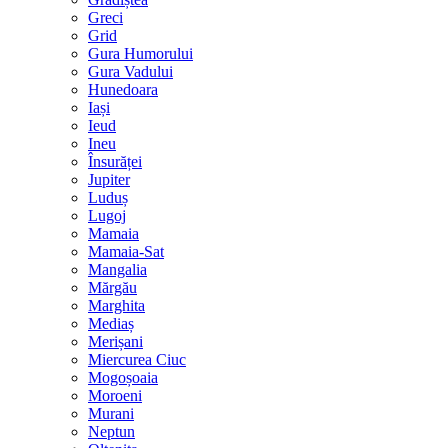
Greci
Grid
Gura Humorului
Gura Vadului
Hunedoara
Iași
Ieud
Ineu
Însurăței
Jupiter
Luduș
Lugoj
Mamaia
Mamaia-Sat
Mangalia
Mărgău
Marghita
Mediaș
Merișani
Miercurea Ciuc
Mogoșoaia
Moroeni
Murani
Neptun