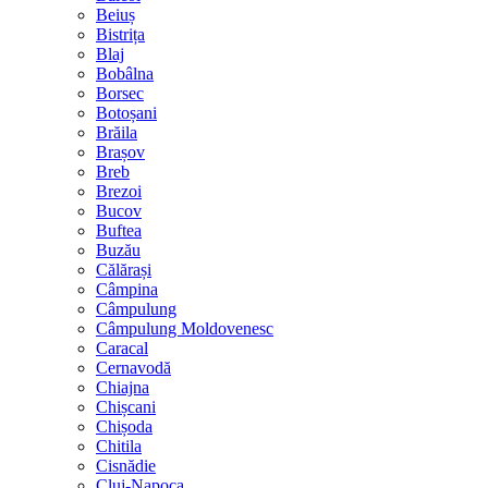
Beiuș
Bistrița
Blaj
Bobâlna
Borsec
Botoșani
Brăila
Brașov
Breb
Brezoi
Bucov
Buftea
Buzău
Călărași
Câmpina
Câmpulung
Câmpulung Moldovenesc
Caracal
Cernavodă
Chiajna
Chișcani
Chișoda
Chitila
Cisnădie
Cluj-Napoca