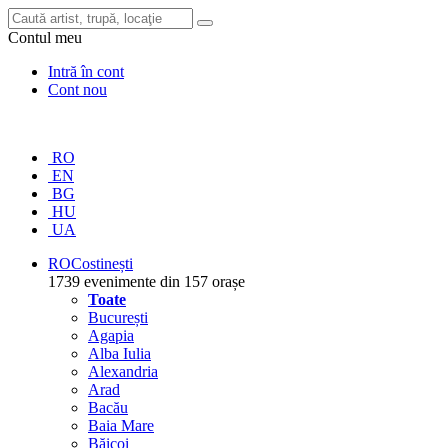
Contul meu
Intră în cont
Cont nou
RO
EN
BG
HU
UA
RO
Costinești
1739 evenimente din 157 orașe
Toate
București
Agapia
Alba Iulia
Alexandria
Arad
Bacău
Baia Mare
Băicoi