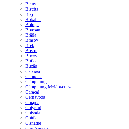
Beiuș
Bistrița
Blaj
Bobâlna
Bologa
Botoșani
Brăila
Brașov
Breb
Brezoi
Bucov
Buftea
Buzău
Călărași
Câmpina
Câmpulung
Câmpulung Moldovenesc
Caracal
Cernavodă
Chiajna
Chișcani
Chișoda
Chitila
Cisnădie
Cluj-Napoca