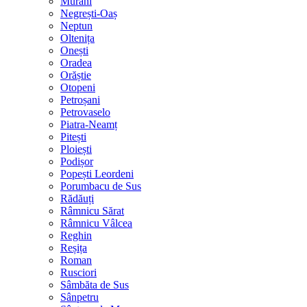
Murani
Negrești-Oaș
Neptun
Oltenița
Onești
Oradea
Orăștie
Otopeni
Petroșani
Petrovaselo
Piatra-Neamț
Pitești
Ploiești
Podișor
Popești Leordeni
Porumbacu de Sus
Rădăuți
Râmnicu Sărat
Râmnicu Vâlcea
Reghin
Reșița
Roman
Rusciori
Sâmbăta de Sus
Sânpetru