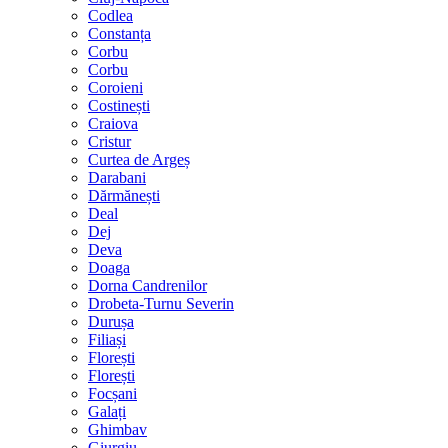
Codlea
Constanța
Corbu
Corbu
Coroieni
Costinești
Craiova
Cristur
Curtea de Argeș
Darabani
Dărmănești
Deal
Dej
Deva
Doaga
Dorna Candrenilor
Drobeta-Turnu Severin
Durușa
Filiași
Florești
Florești
Focșani
Galați
Ghimbav
Giurgiu