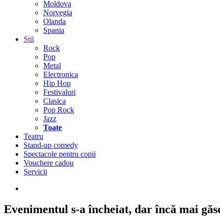
Moldova
Norvegia
Olanda
Spania
Stil
Rock
Pop
Metal
Electronica
Hip Hop
Festivaluri
Clasica
Pop Rock
Jazz
Toate
Teatru
Stand-up comedy
Spectacole pentru copii
Vouchere cadou
Servicii
Evenimentul s-a încheiat,
dar încă mai găseș