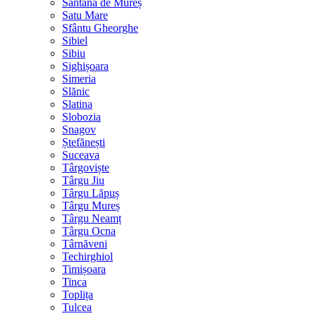
Sântana de Mureș
Satu Mare
Sfântu Gheorghe
Sibiel
Sibiu
Sighișoara
Simeria
Slănic
Slatina
Slobozia
Snagov
Ștefănești
Suceava
Târgoviște
Târgu Jiu
Târgu Lăpuș
Târgu Mureș
Târgu Neamț
Târgu Ocna
Târnăveni
Techirghiol
Timișoara
Tinca
Toplița
Tulcea