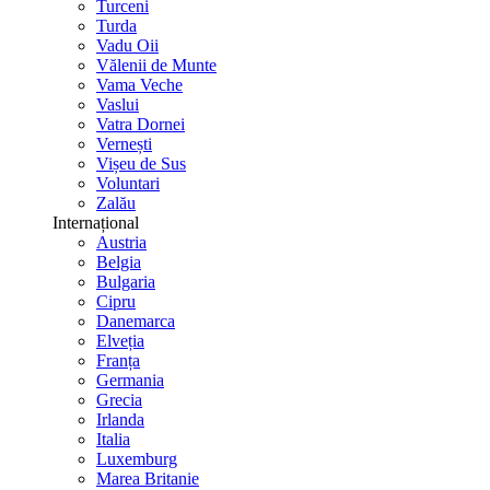
Turceni
Turda
Vadu Oii
Vălenii de Munte
Vama Veche
Vaslui
Vatra Dornei
Vernești
Vișeu de Sus
Voluntari
Zalău
Internațional
Austria
Belgia
Bulgaria
Cipru
Danemarca
Elveția
Franța
Germania
Grecia
Irlanda
Italia
Luxemburg
Marea Britanie