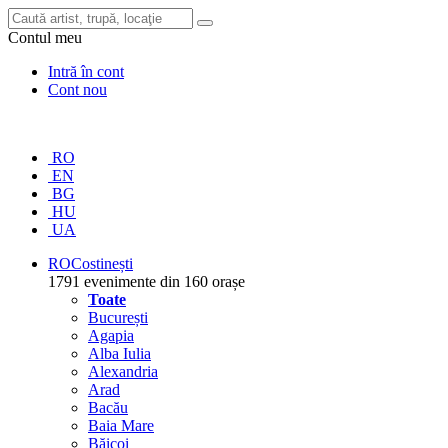
Contul meu
Intră în cont
Cont nou
RO
EN
BG
HU
UA
RO
Costinești
1791 evenimente din 160 orașe
Toate
București
Agapia
Alba Iulia
Alexandria
Arad
Bacău
Baia Mare
Băicoi