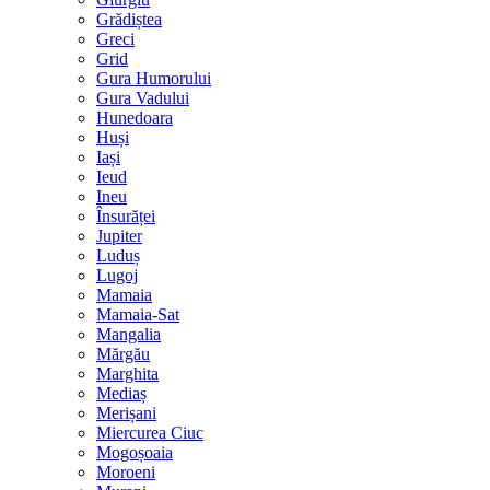
Grădiștea
Greci
Grid
Gura Humorului
Gura Vadului
Hunedoara
Huși
Iași
Ieud
Ineu
Însurăței
Jupiter
Luduș
Lugoj
Mamaia
Mamaia-Sat
Mangalia
Mărgău
Marghita
Mediaș
Merișani
Miercurea Ciuc
Mogoșoaia
Moroeni