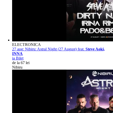
ELECTRONICA
27 aug:
Nibiru: Astral Night (27 August) feat.
Steve Aoki,
INNA
ia Bilet
de la 67 lei
Nibiru