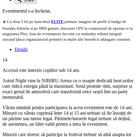
Share
Evenimentul s-a încheiat.
☀️ Cu doar 5 lei pe luna fanii
ELITE
primesc imagine de profil si badge de
founder, biletele si pe SMS gratuit, discount 10% la comisionul de operare si la
asigurarea Flex, lista de evenimente favorite cu reminder, refund integral
oricand (daca organizatorul permite) si multe alte beneficii adaugate constant.
Detalii
14
Accesul este interzis copiilor sub 14 ani.
Astral Night vine la NIBIRU Arena cu o noapte dedicată beat-urilor
care ridică energia până la maximum. Setul promite ritm, surprize și
exact genul de atmosferă care transformă orice seară într-un party
memorabil.
Vârsta minimă pentru participarea la acest eveniment este de 14 ani.
Minorii cu vârsta cuprinsă între 14 și 15 ani trebuie să fie însoțiți de
un părinte sau tutore legal. Părintele/tutorele legal trebuie să dețină,
de asemenea, un bilet valid pentru a intra în eveniment.
Minorii care doresc să participe la festival trebuie să aibă asupra lor