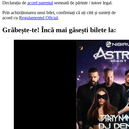
Declarația de
acord parental
semnată de părinte / tutore legal.
Prin achiziționarea unui bilet, confirmați că ați citit și sunteți de
acord cu
Regulamentul Oficial
.
Grăbește-te!
Încă mai găsești bilete la: