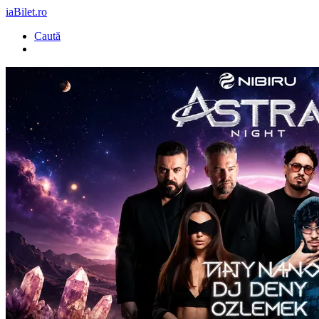
iaBilet.ro
Caută