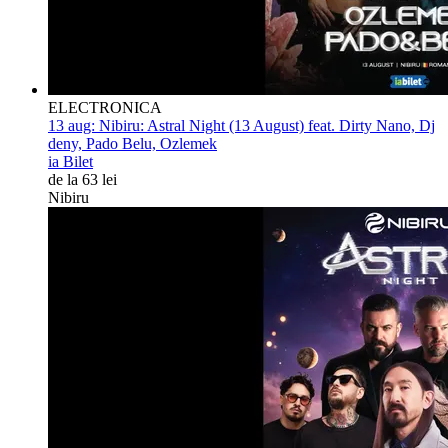
ELECTRONICA
13 aug:
Nibiru: Astral Night (13 August) feat. Dirty Nano, Dj
deny, Pado Belu, Ozlemek
ia Bilet
de la 63 lei
Nibiru