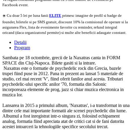
Facebook event.
☀️ Cu doar 5 lei pe luna fanii
ELITE
primesc imagine de profil si badge de
founder, biletele si pe SMS gratuit, discount 10% la comisionul de operare si la
asigurarea Flex, lista de evenimente favorite cu reminder, refund integral
oricand (daca organizatorul permite) si multe alte beneficii adaugate constant.
Detalii
Program
Sambata pe 18 octombrie, grecii de la Naxatras canta in FORM
SPACE din Cluj-Napoca. Bilete gasiti si la intrare.
Naxatras este o formatie de psychedelic rock din Grecia, bazele
trupei fiind puse in 2012. Pana in prezent au lansat 5 materiale de
studio, cel mai recent 'V', fiind oferit fanilor anul acesta. Tributari
psychedelic-ului specific anilor '70, formatia din Salonic
incorporeaza elemente de prog, jazz si chiar muzica electronica in
muzica lor.
Lansarea in 2015 a primului album, 'Naxatras', i-a transformat in una
dintre cele mai importante formatii ale scenei psychedelic din lume.
Albumul a fost inregistrat intr-o singura zi, folosind echipament
analog, formatia fiind apreciata atat de critici cat si de fani datorita
acestei intoarceri la tehnologiile specifice secolului trecut.