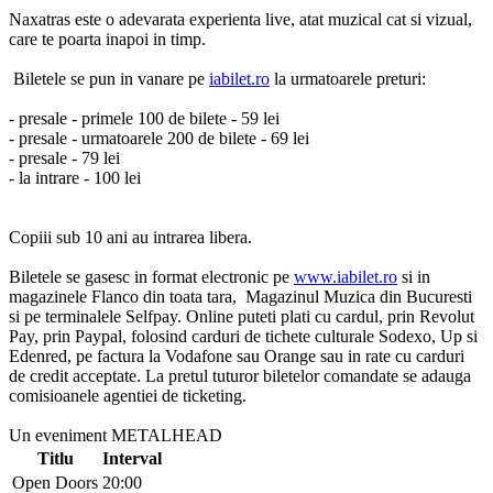
Naxatras este o adevarata experienta live, atat muzical cat si vizual,
care te poarta inapoi in timp.
Biletele se pun in vanare pe
iabilet.ro
la urmatoarele preturi:
- presale - primele 100 de bilete - 59 lei
- presale - urmatoarele 200 de bilete - 69 lei
- presale - 79 lei
- la intrare - 100 lei
Copiii sub 10 ani au intrarea libera.
Biletele se gasesc in format electronic pe
www.iabilet.ro
si in
magazinele Flanco din toata tara, Magazinul Muzica din Bucuresti
si pe terminalele Selfpay. Online puteti plati cu cardul, prin Revolut
Pay, prin Paypal, folosind carduri de tichete culturale Sodexo, Up si
Edenred, pe factura la Vodafone sau Orange sau in rate cu carduri
de credit acceptate. La pretul tuturor biletelor comandate se adauga
comisioanele agentiei de ticketing.
Un eveniment METALHEAD
Titlu
Interval
Open Doors
20:00