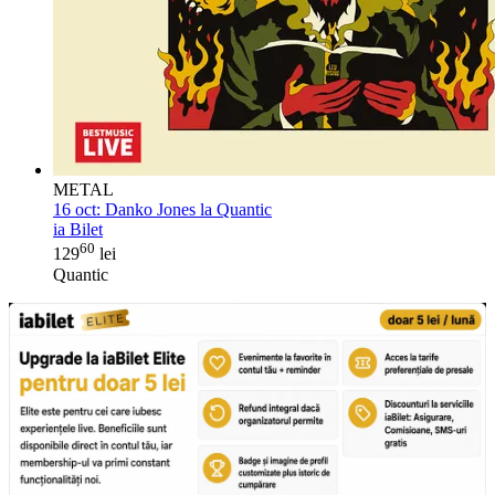
METAL
16 oct:
Danko Jones la Quantic
ia Bilet
60
129
lei
Quantic