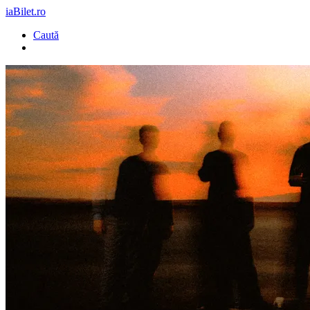
iaBilet.ro
Caută