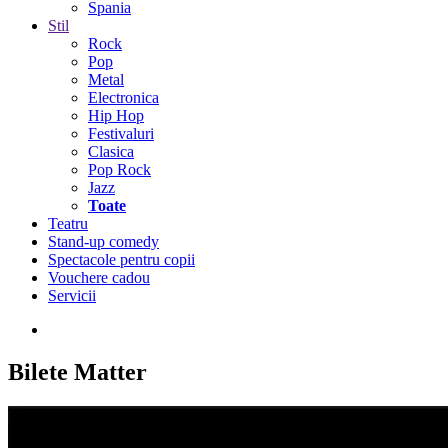
Spania
Stil
Rock
Pop
Metal
Electronica
Hip Hop
Festivaluri
Clasica
Pop Rock
Jazz
Toate
Teatru
Stand-up comedy
Spectacole pentru copii
Vouchere cadou
Servicii
Bilete
Matter