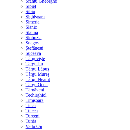
Sfântu Gheorghe
Sibiel
Sibiu
Sighișoara
Simeria
Slănic
Slatina
Slobozia
Snagov
Ștefănești
Suceava
Târgoviște
Târgu Jiu
Târgu Lăpuș
Târgu Mureș
Târgu Neamț
Târgu Ocna
Târnăveni
Techirghiol
Timișoara
Tinca
Tulcea
Turceni
Turda
Vadu Oii