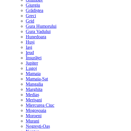
Giurgiu
Grădiștea
Greci
Grid
Gura Humorului
Gura Vadului
Hunedoara
Huși
Iași
Ieud
Însurăței
Jupiter
Lugoj
Mamaia
Mamaia-Sat
Mangalia
Marghita
Mediaș
Merișani
Miercurea Ciuc
Mogoșoaia
Moroeni
Murani
Negrești-Oaș