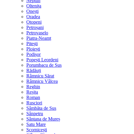
Neptun
Oltenița
Onești
Oradea
Otopeni
Petroșani
Petrovaselo
Piatra-Neamț
Pitești
Ploiești
Podișor
Popești Leordeni
Porumbacu de Sus
Rădăuți
Râmnicu Sărat
Râmnicu Vâlcea
Reghin
Reșița
Roman
Rusciori
Sâmbăta de Sus
Sânpetru
Sântana de Mureș
Satu Mare
Scornicești