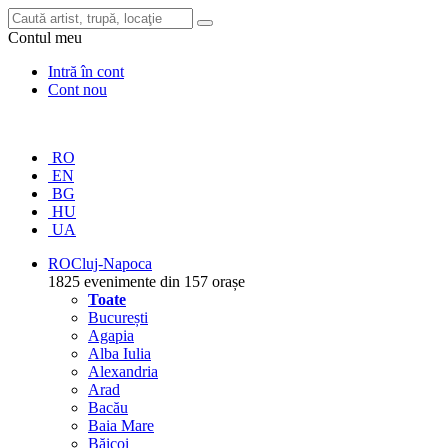
Contul meu
Intră în cont
Cont nou
RO
EN
BG
HU
UA
RO
Cluj-Napoca
1825 evenimente din 157 orașe
Toate
București
Agapia
Alba Iulia
Alexandria
Arad
Bacău
Baia Mare
Băicoi