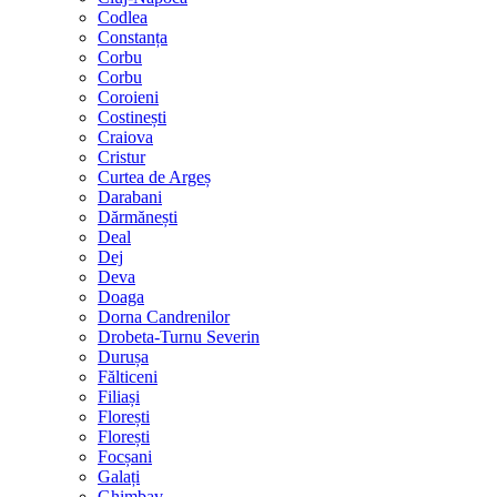
Codlea
Constanța
Corbu
Corbu
Coroieni
Costinești
Craiova
Cristur
Curtea de Argeș
Darabani
Dărmănești
Deal
Dej
Deva
Doaga
Dorna Candrenilor
Drobeta-Turnu Severin
Durușa
Fălticeni
Filiași
Florești
Florești
Focșani
Galați
Ghimbav