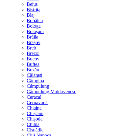
Beiuș
Bistrița
Blaj
Bobâlna
Bologa
Botoșani
Brăila
Brașov
Breb
Brezoi
Bucov
Buftea
Buzău
Călărași
Câmpina
Câmpulung
Câmpulung Moldovenesc
Caracal
Cernavodă
Chiajna
Chișcani
Chișoda
Chitila
Cisnădie
Cluj-Napoca