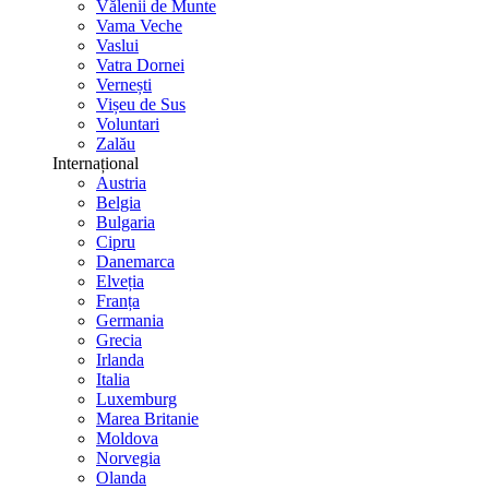
Vălenii de Munte
Vama Veche
Vaslui
Vatra Dornei
Vernești
Vișeu de Sus
Voluntari
Zalău
Internațional
Austria
Belgia
Bulgaria
Cipru
Danemarca
Elveția
Franța
Germania
Grecia
Irlanda
Italia
Luxemburg
Marea Britanie
Moldova
Norvegia
Olanda