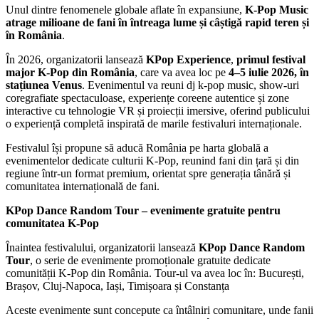
Unul dintre fenomenele globale aflate în expansiune,
K-Pop Music
atrage milioane de
fani în întreaga lume și câștigă rapid teren și
în România
.
În 2026, organizatorii lansează
KPop Experience
,
primul festival
major K-Pop din
România
, care va avea loc pe
4–5
iulie 2026, în
stațiunea Venus
. Evenimentul va reuni dj k-pop music, show-uri
coregrafiate spectaculoase, experiențe coreene autentice și zone
interactive cu tehnologie VR și proiecții imersive, oferind publicului
o experiență completă inspirată de marile festivaluri internaționale.
Festivalul își propune să aducă România pe harta globală a
evenimentelor dedicate culturii K-Pop, reunind fani din țară și din
regiune într-un format premium, orientat spre generația tânără și
comunitatea internațională de fani.
KPop Dance Random Tour – evenimente gratuite pentru
comunitatea K-Pop
Înaintea festivalului, organizatorii lansează
KPop Dance Random
Tour
, o serie de evenimente promoționale gratuite dedicate
comunității K-Pop din România. Tour-ul va avea loc în: București,
Brașov, Cluj-Napoca, Iași, Timișoara și Constanța
Aceste evenimente sunt concepute ca întâlniri comunitare, unde fanii