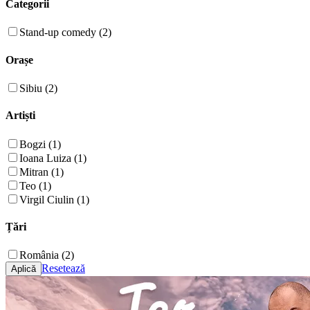
Categorii
Stand-up comedy (2)
Orașe
Sibiu (2)
Artiști
Bogzi (1)
Ioana Luiza (1)
Mitran (1)
Teo (1)
Virgil Ciulin (1)
Țări
România (2)
Resetează