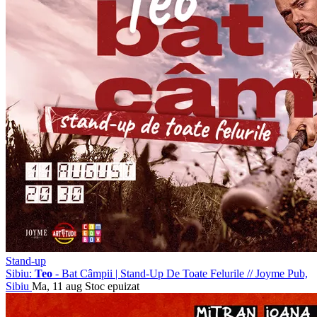
Stand-up
Sibiu:
Teo
- Bat Câmpii | Stand-Up De Toate Felurile
//
Joyme Pub,
Sibiu
Ma, 11 aug
Stoc epuizat