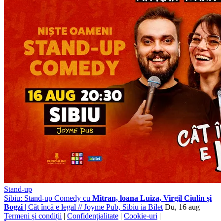
Stand-up
Sibiu: Stand-up Comedy cu
Mitran, loana Luiza, Virgil Ciulin și
Bogzi
| Cât încă e legal
//
Joyme Pub, Sibiu
ia Bilet
Du, 16 aug
Termeni și condiții
|
Confidențialitate
|
Cookie-uri
|