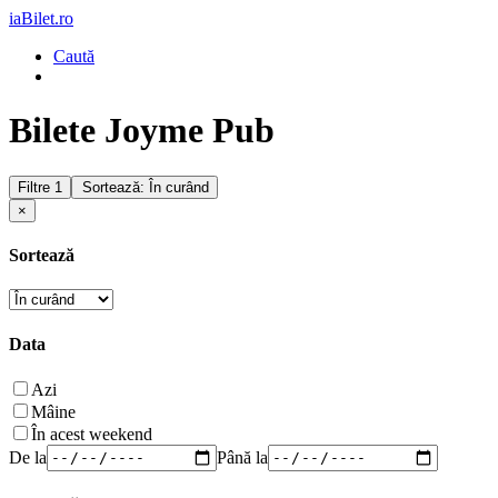
iaBilet.ro
Caută
Bilete Joyme Pub
Filtre
1
Sortează: În curând
×
Sortează
Data
Azi
Mâine
În acest weekend
De la
Până la