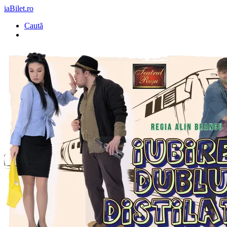
iaBilet.ro
Caută