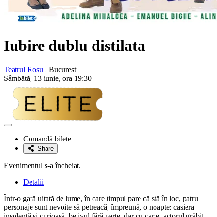
Iubire dublu distilata
Teatrul Rosu
, Bucuresti
Sâmbătă, 13 iunie, ora 19:30
Adaugă
la
Comandă bilete
favorite
Share
Evenimentul s-a încheiat.
Detalii
Într-o gară uitată de lume, în care timpul pare că stă în loc, patru
personaje sunt nevoite să petreacă, împreună, o noapte: casiera
insolentă și curioasă, bețivul fără parte, dar cu carte, actorul grăbit