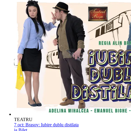
TEATRU
7 oct:
Brasov: Iubire dublu distilata
ia Bilet