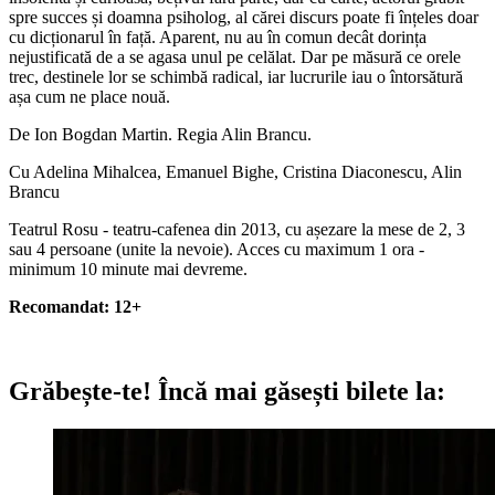
spre succes și doamna psiholog, al cărei discurs poate fi înțeles doar
cu dicționarul în față. Aparent, nu au în comun decât dorința
nejustificată de a se agasa unul pe celălat. Dar pe măsură ce orele
trec, destinele lor se schimbă radical, iar lucrurile iau o întorsătură
așa cum ne place nouă.
De Ion Bogdan Martin. Regia Alin Brancu.
Cu Adelina Mihalcea, Emanuel Bighe, Cristina Diaconescu, Alin
Brancu
Teatrul Rosu - teatru-cafenea din 2013, cu așezare la mese de 2, 3
sau 4 persoane (unite la nevoie). Acces cu maximum 1 ora -
minimum 10 minute mai devreme.
Recomandat: 12+
Grăbește-te!
Încă mai găsești bilete la: