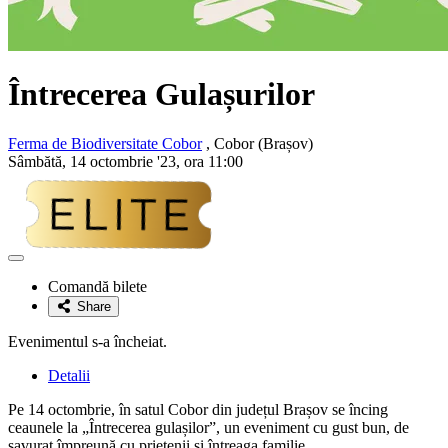
Întrecerea Gulașurilor
Ferma de Biodiversitate Cobor
, Cobor (Brașov)
Sâmbătă, 14 octombrie '23, ora 11:00
Adaugă
la
Comandă bilete
favorite
Share
Evenimentul s-a încheiat.
Detalii
Pe 14 octombrie, în satul Cobor din județul Brașov se încing
ceaunele la „Întrecerea gulașilor”, un eveniment cu gust bun, de
savurat împreună cu prietenii și întreaga familie.