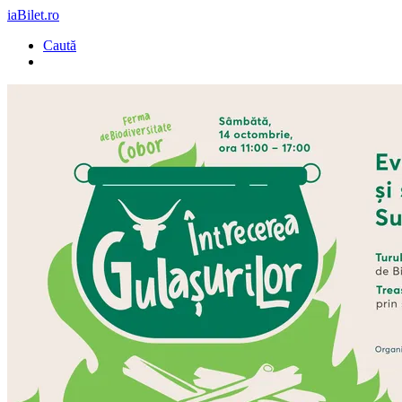
iaBilet.ro
Caută