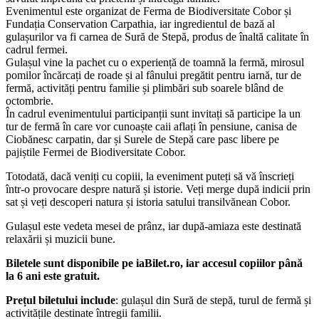
Evenimentul este organizat de Ferma de Biodiversitate Cobor și
Fundația Conservation Carpathia, iar ingredientul de bază al
gulașurilor va fi carnea de Sură de Stepă, produs de înaltă calitate în
cadrul fermei.
Gulașul vine la pachet cu o experiență de toamnă la fermă, mirosul
pomilor încărcați de roade și al fânului pregătit pentru iarnă, tur de
fermă, activități pentru familie și plimbări sub soarele blând de
octombrie.
În cadrul evenimentului participanții sunt invitați să participe la un
tur de fermă în care vor cunoaște caii aflați în pensiune, canisa de
Ciobănesc carpatin, dar și Surele de Stepă care pasc libere pe
pajiștile Fermei de Biodiversitate Cobor.
Totodată, dacă veniți cu copiii, la eveniment puteți să vă înscrieți
într-o provocare despre natură și istorie. Veți merge după indicii prin
sat și veți descoperi natura și istoria satului transilvănean Cobor.
Gulașul este vedeta mesei de prânz, iar după-amiaza este destinată
relaxării și muzicii bune.
Biletele sunt disponibile pe iaBilet.ro, iar accesul copiilor până
la 6 ani este gratuit.
Prețul biletului include
: gulașul din Sură de stepă, turul de fermă și
activitățile destinate întregii familii.