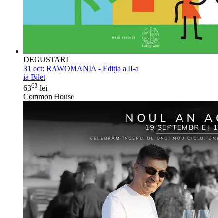
DEGUSTARI
31 oct:
RAWOMANIA - Ediția a II-a
ia Bilet
63
63
lei
Common House