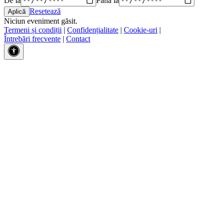
Resetează
Niciun eveniment găsit.
Termeni și condiții
|
Confidențialitate
|
Cookie-uri
|
Întrebări frecvente
|
Contact