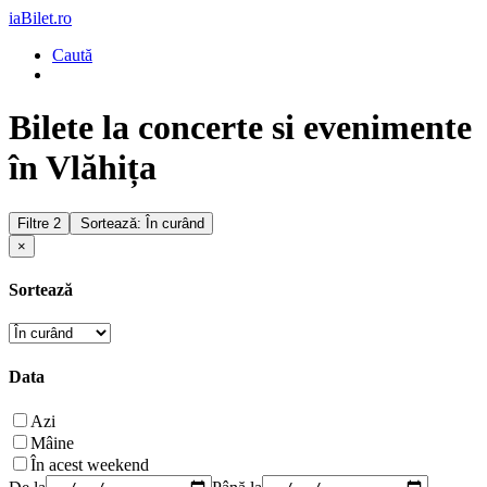
iaBilet.ro
Caută
Bilete la concerte si evenimente
în Vlăhița
Filtre
2
Sortează: În curând
×
Sortează
Data
Azi
Mâine
În acest weekend
De la
Până la