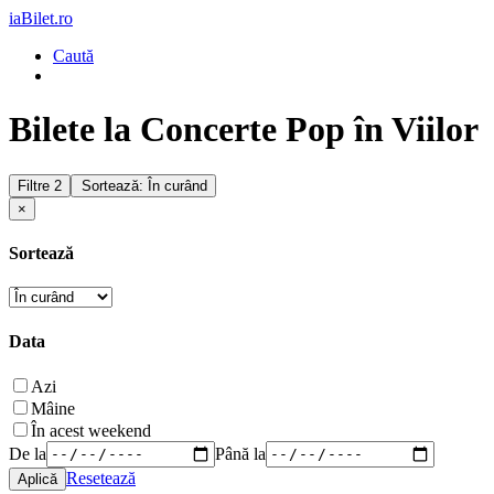
iaBilet.ro
Caută
Bilete la Concerte Pop în Viilor
Filtre
2
Sortează: În curând
×
Sortează
Data
Azi
Mâine
În acest weekend
De la
Până la
Resetează