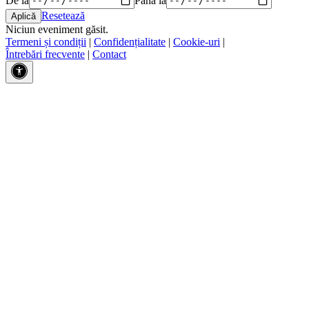
Resetează
Niciun eveniment găsit.
Termeni și condiții
|
Confidențialitate
|
Cookie-uri
|
Întrebări frecvente
|
Contact