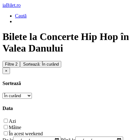
iaBilet.ro
Caută
Bilete la Concerte Hip Hop în
Valea Danului
Filtre
2
Sortează: În curând
×
Sortează
Data
Azi
Mâine
În acest weekend
De la
Până la