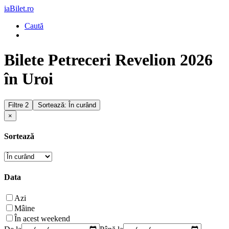
iaBilet.ro
Caută
Bilete Petreceri Revelion 2026
în Uroi
Filtre
2
Sortează: În curând
×
Sortează
Data
Azi
Mâine
În acest weekend
De la
Până la