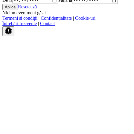
Resetează
Niciun eveniment găsit.
Termeni și condiții
|
Confidențialitate
|
Cookie-uri
|
Întrebări frecvente
|
Contact