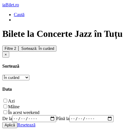
iaBilet.ro
Caută
Bilete la Concerte Jazz în Tuțu
Filtre
2
Sortează: În curând
×
Sortează
Data
Azi
Mâine
În acest weekend
De la
Până la
Resetează