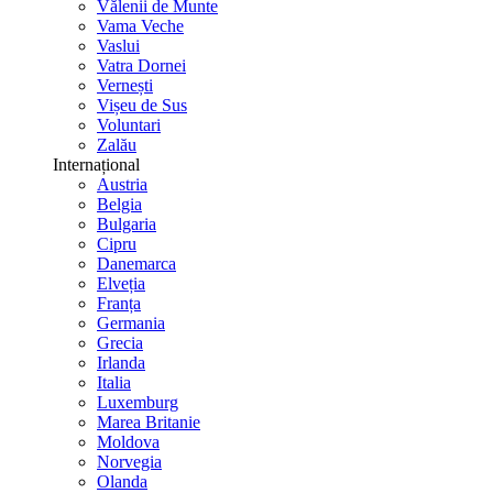
Vălenii de Munte
Vama Veche
Vaslui
Vatra Dornei
Vernești
Vișeu de Sus
Voluntari
Zalău
Internațional
Austria
Belgia
Bulgaria
Cipru
Danemarca
Elveția
Franța
Germania
Grecia
Irlanda
Italia
Luxemburg
Marea Britanie
Moldova
Norvegia
Olanda