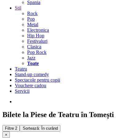
Spania
Stil
Rock
Pop
Metal
Electronica
Hip Hop
Festivaluri
Clasica
Pop Rock
Jazz
Toate
Teatru
Stand-up comedy
Spectacole pentru copii
Vouchere cadou
Servicii
Bilete la Piese de Teatru în Tomești
Filtre
2
Sortează: În curând
×