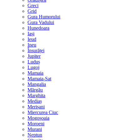
Greci
Grid
Gura Humorului
Gura Vadului
Hunedoara
Iași
Ieud
Ineu
Însurăței
Jupiter
Luduș
Lugoj
Mamaia
Mamaia-Sat
Mangalia
Mărgău
Marghita
Mediaș
Merișani
Miercurea Ciuc
Mogoșoaia
Moroeni
Murani
Neptun