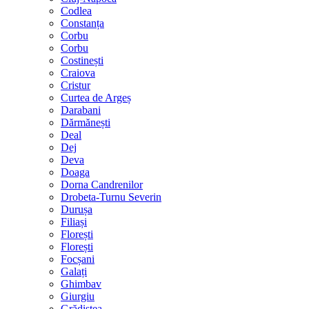
Codlea
Constanța
Corbu
Corbu
Costinești
Craiova
Cristur
Curtea de Argeș
Darabani
Dărmănești
Deal
Dej
Deva
Doaga
Dorna Candrenilor
Drobeta-Turnu Severin
Durușa
Filiași
Florești
Florești
Focșani
Galați
Ghimbav
Giurgiu
Grădiștea