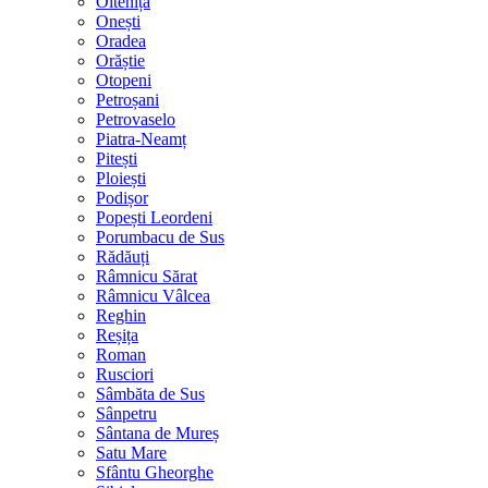
Oltenița
Onești
Oradea
Orăștie
Otopeni
Petroșani
Petrovaselo
Piatra-Neamț
Pitești
Ploiești
Podișor
Popești Leordeni
Porumbacu de Sus
Rădăuți
Râmnicu Sărat
Râmnicu Vâlcea
Reghin
Reșița
Roman
Rusciori
Sâmbăta de Sus
Sânpetru
Sântana de Mureș
Satu Mare
Sfântu Gheorghe