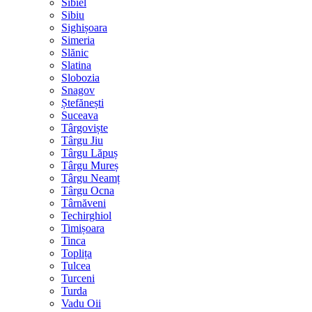
Sibiel
Sibiu
Sighișoara
Simeria
Slănic
Slatina
Slobozia
Snagov
Ștefănești
Suceava
Târgoviște
Târgu Jiu
Târgu Lăpuș
Târgu Mureș
Târgu Neamț
Târgu Ocna
Târnăveni
Techirghiol
Timișoara
Tinca
Toplița
Tulcea
Turceni
Turda
Vadu Oii