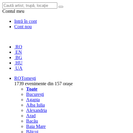
Contul meu
Intră în cont
Cont nou
RO
EN
BG
HU
UA
RO
Tomești
1739 evenimente din 157 orașe
Toate
București
Agapia
Alba Iulia
Alexandria
Arad
Bacău
Baia Mare
Băicoi