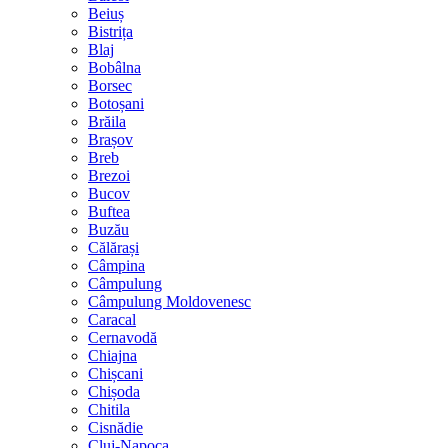
Beiuș
Bistrița
Blaj
Bobâlna
Borsec
Botoșani
Brăila
Brașov
Breb
Brezoi
Bucov
Buftea
Buzău
Călărași
Câmpina
Câmpulung
Câmpulung Moldovenesc
Caracal
Cernavodă
Chiajna
Chișcani
Chișoda
Chitila
Cisnădie
Cluj-Napoca