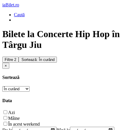
iaBilet.ro
Caută
Bilete la Concerte Hip Hop în
Târgu Jiu
Filtre
2
Sortează: În curând
×
Sortează
Data
Azi
Mâine
În acest weekend
De la
Până la