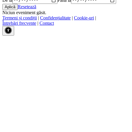
Resetează
Niciun eveniment găsit.
Termeni și condiții
|
Confidențialitate
|
Cookie-uri
|
Întrebări frecvente
|
Contact