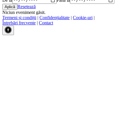
Resetează
Niciun eveniment găsit.
Termeni și condiții
|
Confidențialitate
|
Cookie-uri
|
Întrebări frecvente
|
Contact