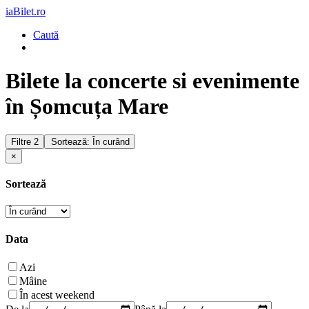
iaBilet.ro
Caută
Bilete la concerte si evenimente
în Șomcuța Mare
Filtre
2
Sortează: În curând
×
Sortează
Data
Azi
Mâine
În acest weekend
De la
Până la