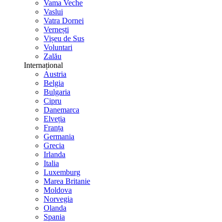
Vama Veche
Vaslui
Vatra Dornei
Vernești
Vișeu de Sus
Voluntari
Zalău
Internațional
Austria
Belgia
Bulgaria
Cipru
Danemarca
Elveția
Franța
Germania
Grecia
Irlanda
Italia
Luxemburg
Marea Britanie
Moldova
Norvegia
Olanda
Spania