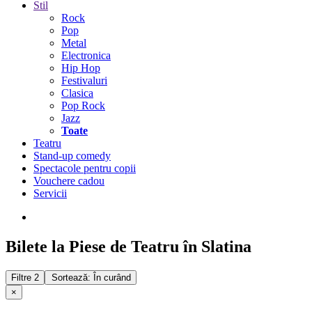
Stil
Rock
Pop
Metal
Electronica
Hip Hop
Festivaluri
Clasica
Pop Rock
Jazz
Toate
Teatru
Stand-up comedy
Spectacole pentru copii
Vouchere cadou
Servicii
Bilete la Piese de Teatru în Slatina
Filtre
2
Sortează: În curând
×