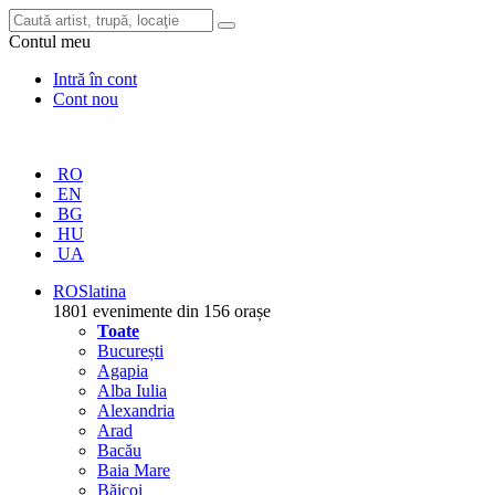
Contul meu
Intră în cont
Cont nou
RO
EN
BG
HU
UA
RO
Slatina
1801 evenimente din 156 orașe
Toate
București
Agapia
Alba Iulia
Alexandria
Arad
Bacău
Baia Mare
Băicoi