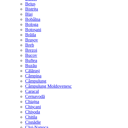
Beiuș
Bistrița
Blaj
Bobâlna
Bologa
Botoșani
Brăila
Brașov
Breb
Brezoi
Bucov
Buftea
Buzău
Călărași
Câmpina
Câmpulung
Câmpulung Moldovenesc
Caracal
Cernavodă
Chiajna
Chișcani
Chișoda
Chitila
Cisnădie
Cluj-Napoca