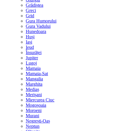
Grădiștea
Greci
Grid
Gura Humorului
Gura Vadului
Hunedoara
Huși
Iași
Ieud
Însurăței
Jupiter
Lugoj
Mamaia
Mamaia-Sat
Mangalia
Marghita
Mediaș
Merișani
Miercurea Ciuc
Mogoșoaia
Moroeni
Murani
Negrești-Oaș
Neptun