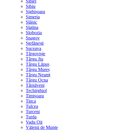
Sibiel
Sibiu
Sighișoara
Simeria
Slănic
Slatina
Slobozia
Snagov
Ștefănești
Suceava
Târgoviște
Târgu Jiu
Târgu Lăpuș
Târgu Mureș
Târgu Neamț
Târgu Ocna
Târnăveni
Techirghiol
Timișoara
Tinca
Tulcea
Turceni
Turda
Vadu Oii
Vălenii de Munte