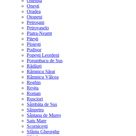
Oltenița
Onești
Oradea
Otopeni
Petroșani
Petrovaselo
Piatra-Neamț
Pitești
Ploiești
Podișor
Popești Leordeni
Porumbacu de Sus
Rădăuți
Râmnicu Sărat
Râmnicu Vâlcea
Reghin
Reșița
Roman
Rusciori
Sâmbăta de Sus
Sânpetru
Sântana de Mureș
Satu Mare
Scornicești
Sfântu Gheorghe