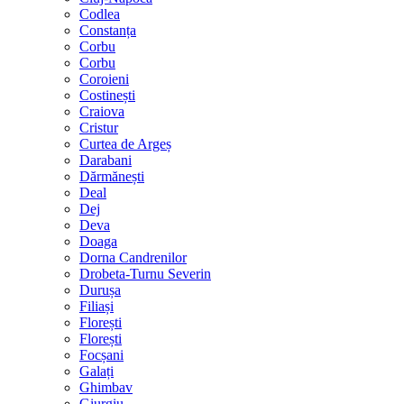
Codlea
Constanța
Corbu
Corbu
Coroieni
Costinești
Craiova
Cristur
Curtea de Argeș
Darabani
Dărmănești
Deal
Dej
Deva
Doaga
Dorna Candrenilor
Drobeta-Turnu Severin
Durușa
Filiași
Florești
Florești
Focșani
Galați
Ghimbav
Giurgiu