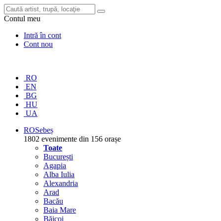
Contul meu
Intră în cont
Cont nou
RO
EN
BG
HU
UA
RO
Sebeș
1802 evenimente din 156 orașe
Toate
București
Agapia
Alba Iulia
Alexandria
Arad
Bacău
Baia Mare
Băicoi