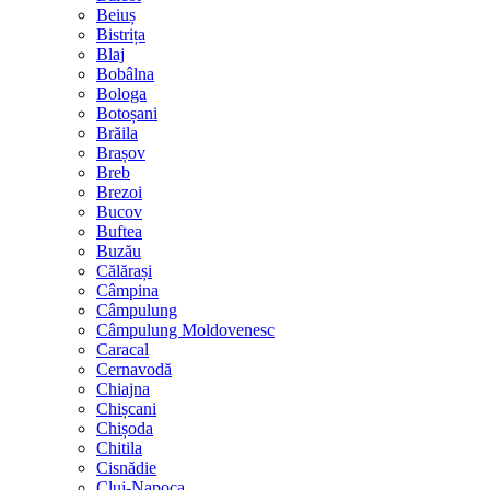
Beiuș
Bistrița
Blaj
Bobâlna
Bologa
Botoșani
Brăila
Brașov
Breb
Brezoi
Bucov
Buftea
Buzău
Călărași
Câmpina
Câmpulung
Câmpulung Moldovenesc
Caracal
Cernavodă
Chiajna
Chișcani
Chișoda
Chitila
Cisnădie
Cluj-Napoca