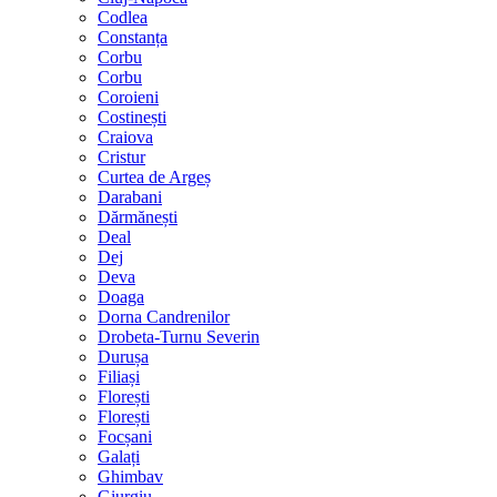
Codlea
Constanța
Corbu
Corbu
Coroieni
Costinești
Craiova
Cristur
Curtea de Argeș
Darabani
Dărmănești
Deal
Dej
Deva
Doaga
Dorna Candrenilor
Drobeta-Turnu Severin
Durușa
Filiași
Florești
Florești
Focșani
Galați
Ghimbav
Giurgiu