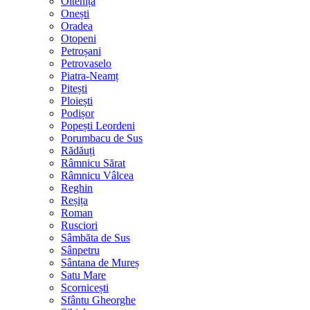
Oltenița
Onești
Oradea
Otopeni
Petroșani
Petrovaselo
Piatra-Neamț
Pitești
Ploiești
Podișor
Popești Leordeni
Porumbacu de Sus
Rădăuți
Râmnicu Sărat
Râmnicu Vâlcea
Reghin
Reșița
Roman
Rusciori
Sâmbăta de Sus
Sânpetru
Sântana de Mureș
Satu Mare
Scornicești
Sfântu Gheorghe