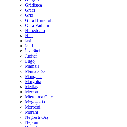
Grădiștea
Greci
Grid
Gura Humorului
Gura Vadului
Hunedoara
Huși
Iași
Ieud
Însurăței
Jupiter
Lugoj
Mamaia
Mamaia-Sat
Mangalia
Marghita
Mediaș
Merișani
Miercurea Ciuc
Mogoșoaia
Moroeni
Murani
Negrești-Oaș
Neptun