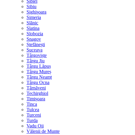
Sibiel
Sibiu
Sighișoara
Simeria
Slănic
Slatina
Slobozia
Snagov
Ștefănești
Suceava
Târgoviște
Târgu Jiu
Târgu Lăpuș
Târgu Mureș
Târgu Neamț
Târgu Ocna
Târnăveni
Techirghiol
Timișoara
Tinca
Tulcea
Turceni
Turda
Vadu Oii
Vălenii de Munte