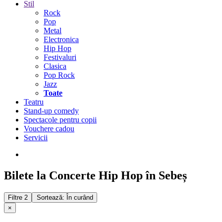
Stil
Rock
Pop
Metal
Electronica
Hip Hop
Festivaluri
Clasica
Pop Rock
Jazz
Toate
Teatru
Stand-up comedy
Spectacole pentru copii
Vouchere cadou
Servicii
Bilete la Concerte Hip Hop în Sebeș
Filtre
2
Sortează: În curând
×