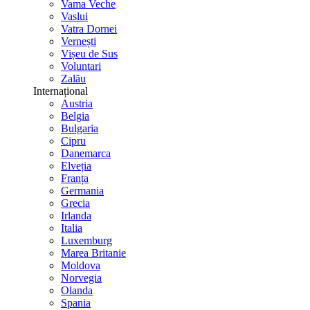
Vama Veche
Vaslui
Vatra Dornei
Vernești
Vișeu de Sus
Voluntari
Zalău
Internațional
Austria
Belgia
Bulgaria
Cipru
Danemarca
Elveția
Franța
Germania
Grecia
Irlanda
Italia
Luxemburg
Marea Britanie
Moldova
Norvegia
Olanda
Spania