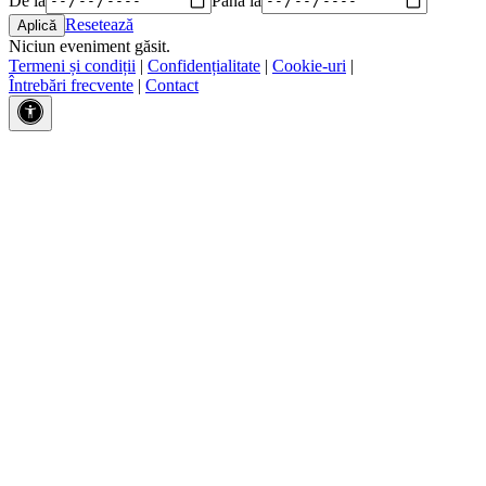
Resetează
Niciun eveniment găsit.
Termeni și condiții
|
Confidențialitate
|
Cookie-uri
|
Întrebări frecvente
|
Contact