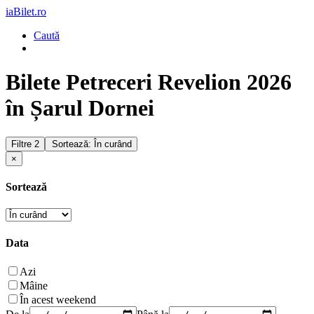
iaBilet.ro
Caută
Bilete Petreceri Revelion 2026
în Șarul Dornei
Filtre
2
Sortează: În curând
×
Sortează
Data
Azi
Mâine
În acest weekend
De la
Până la