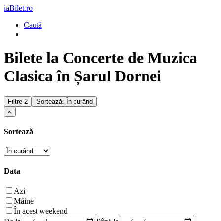
iaBilet.ro
Caută
Bilete la Concerte de Muzica
Clasica în Șarul Dornei
Filtre
2
Sortează: În curând
×
Sortează
Data
Azi
Mâine
În acest weekend
De la
Până la