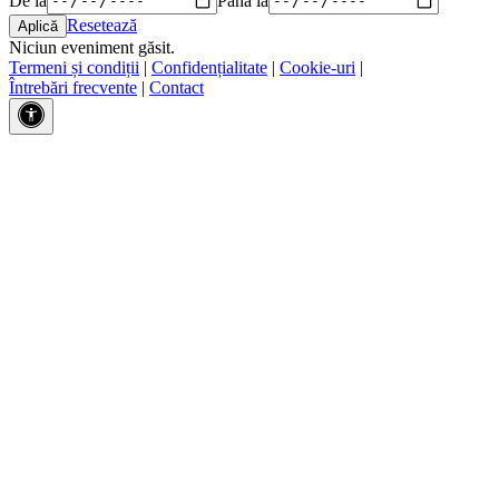
Resetează
Niciun eveniment găsit.
Termeni și condiții
|
Confidențialitate
|
Cookie-uri
|
Întrebări frecvente
|
Contact