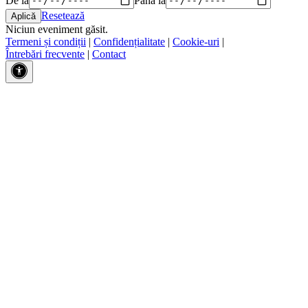
Resetează
Niciun eveniment găsit.
Termeni și condiții
|
Confidențialitate
|
Cookie-uri
|
Întrebări frecvente
|
Contact