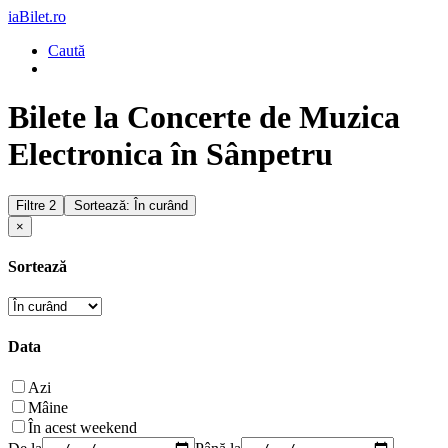
iaBilet.ro
Caută
Bilete la Concerte de Muzica
Electronica în Sânpetru
Filtre
2
Sortează: În curând
×
Sortează
Data
Azi
Mâine
În acest weekend
De la
Până la