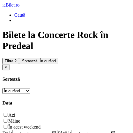
iaBilet.ro
Caută
Bilete la Concerte Rock în
Predeal
Filtre
2
Sortează: În curând
×
Sortează
Data
Azi
Mâine
În acest weekend
De la
Până la