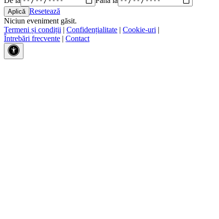
Resetează
Niciun eveniment găsit.
Termeni și condiții
|
Confidențialitate
|
Cookie-uri
|
Întrebări frecvente
|
Contact