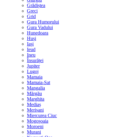
Grădiștea
Greci
Grid
Gura Humorului
Gura Vadului
Hunedoara
Huși
Iași
Ieud
Ineu
Însurăței
Jupiter
Lugoj
Mamaia
Mamaia-Sat
Mangalia
Mărgău
Marghita
Mediaș
Merișani
Miercurea Ciuc
Mogoșoaia
Moroeni
Murani