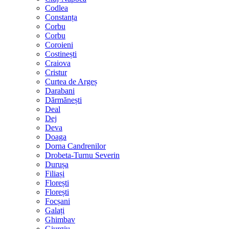
Codlea
Constanța
Corbu
Corbu
Coroieni
Costinești
Craiova
Cristur
Curtea de Argeș
Darabani
Dărmănești
Deal
Dej
Deva
Doaga
Dorna Candrenilor
Drobeta-Turnu Severin
Durușa
Filiași
Florești
Florești
Focșani
Galați
Ghimbav
Giurgiu