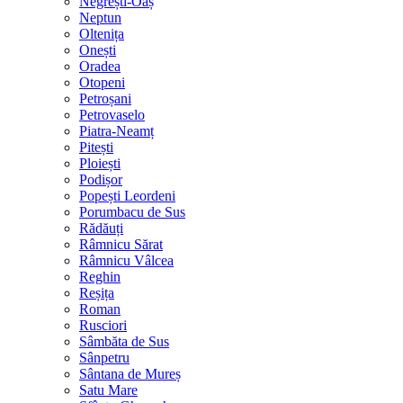
Negrești-Oaș
Neptun
Oltenița
Onești
Oradea
Otopeni
Petroșani
Petrovaselo
Piatra-Neamț
Pitești
Ploiești
Podișor
Popești Leordeni
Porumbacu de Sus
Rădăuți
Râmnicu Sărat
Râmnicu Vâlcea
Reghin
Reșița
Roman
Rusciori
Sâmbăta de Sus
Sânpetru
Sântana de Mureș
Satu Mare