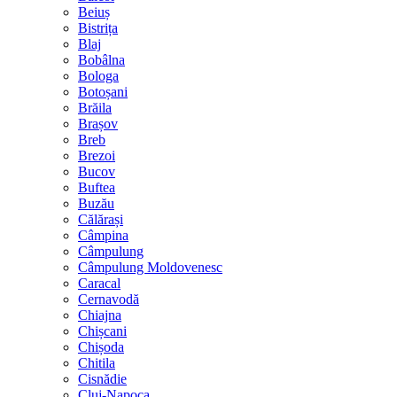
Beiuș
Bistrița
Blaj
Bobâlna
Bologa
Botoșani
Brăila
Brașov
Breb
Brezoi
Bucov
Buftea
Buzău
Călărași
Câmpina
Câmpulung
Câmpulung Moldovenesc
Caracal
Cernavodă
Chiajna
Chișcani
Chișoda
Chitila
Cisnădie
Cluj-Napoca