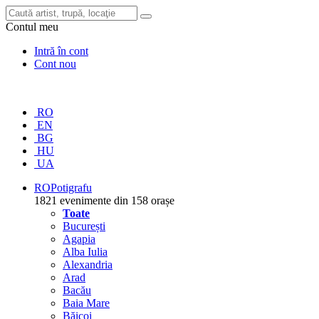
Contul meu
Intră în cont
Cont nou
RO
EN
BG
HU
UA
RO
Potigrafu
1821 evenimente din 158 orașe
Toate
București
Agapia
Alba Iulia
Alexandria
Arad
Bacău
Baia Mare
Băicoi