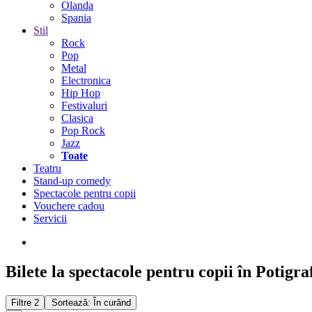
Olanda
Spania
Stil
Rock
Pop
Metal
Electronica
Hip Hop
Festivaluri
Clasica
Pop Rock
Jazz
Toate
Teatru
Stand-up comedy
Spectacole pentru copii
Vouchere cadou
Servicii
Bilete la spectacole pentru copii în Potigra
Filtre
2
Sortează: În curând