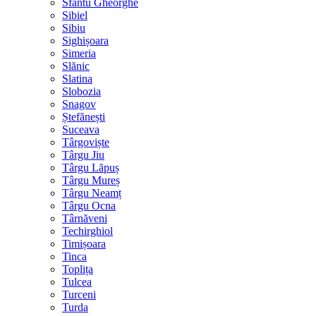
Sfântu Gheorghe
Sibiel
Sibiu
Sighișoara
Simeria
Slănic
Slatina
Slobozia
Snagov
Ștefănești
Suceava
Târgoviște
Târgu Jiu
Târgu Lăpuș
Târgu Mureș
Târgu Neamț
Târgu Ocna
Târnăveni
Techirghiol
Timișoara
Tinca
Toplița
Tulcea
Turceni
Turda