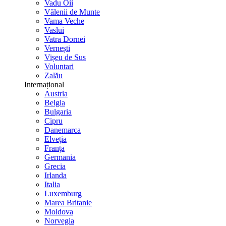
Vadu Oii
Vălenii de Munte
Vama Veche
Vaslui
Vatra Dornei
Vernești
Vișeu de Sus
Voluntari
Zalău
Internațional
Austria
Belgia
Bulgaria
Cipru
Danemarca
Elveția
Franța
Germania
Grecia
Irlanda
Italia
Luxemburg
Marea Britanie
Moldova
Norvegia