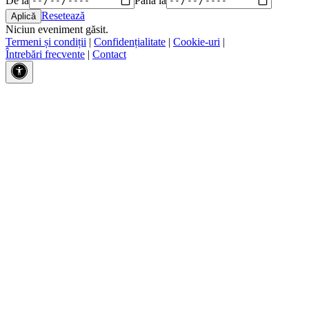
Resetează
Niciun eveniment găsit.
Termeni și condiții
|
Confidențialitate
|
Cookie-uri
|
Întrebări frecvente
|
Contact