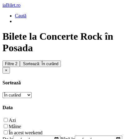
iaBilet.ro
Caută
Bilete la Concerte Rock în
Posada
Filtre
2
Sortează: În curând
×
Sortează
Data
Azi
Mâine
În acest weekend
De la
Până la