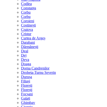
Codlea
Constanța
Corbu
Corbu
Coroieni
Costinești
Craiova
Cristur
Curtea de Argeș
Darabani
Dărmănești
Deal
Dej
Deva
Doaga
Dorna Candrenilor
Drobeta-Turnu Severin
Durușa
Filiași
Florești
Florești
Focșani
Galați
Ghimbav
Giurgiu