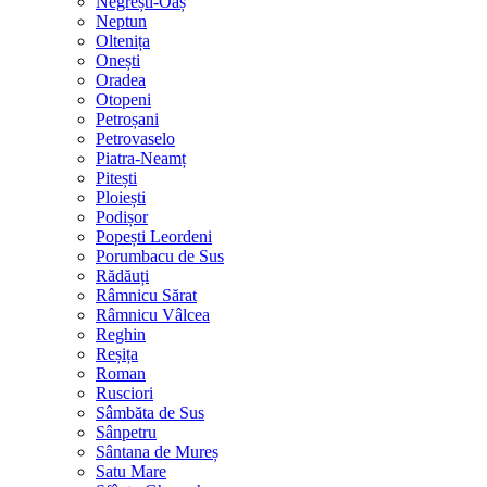
Negrești-Oaș
Neptun
Oltenița
Onești
Oradea
Otopeni
Petroșani
Petrovaselo
Piatra-Neamț
Pitești
Ploiești
Podișor
Popești Leordeni
Porumbacu de Sus
Rădăuți
Râmnicu Sărat
Râmnicu Vâlcea
Reghin
Reșița
Roman
Rusciori
Sâmbăta de Sus
Sânpetru
Sântana de Mureș
Satu Mare