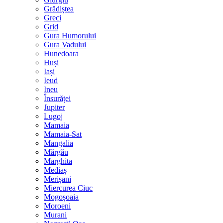
Grădiștea
Greci
Grid
Gura Humorului
Gura Vadului
Hunedoara
Huși
Iași
Ieud
Ineu
Însurăței
Jupiter
Lugoj
Mamaia
Mamaia-Sat
Mangalia
Mărgău
Marghita
Mediaș
Merișani
Miercurea Ciuc
Mogoșoaia
Moroeni
Murani