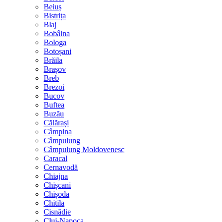
Beiuș
Bistrița
Blaj
Bobâlna
Bologa
Botoșani
Brăila
Brașov
Breb
Brezoi
Bucov
Buftea
Buzău
Călărași
Câmpina
Câmpulung
Câmpulung Moldovenesc
Caracal
Cernavodă
Chiajna
Chișcani
Chișoda
Chitila
Cisnădie
Cluj-Napoca