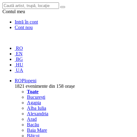
Contul meu
Intră în cont
Cont nou
RO
EN
BG
HU
UA
RO
Plopeni
1821 evenimente din 158 orașe
Toate
București
Agapia
Alba Iulia
Alexandria
Arad
Bacău
Baia Mare
Băicoi