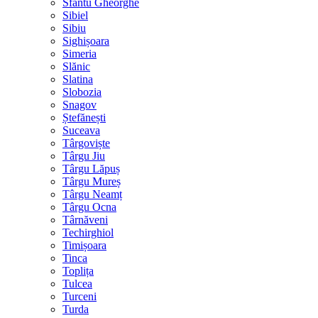
Sfântu Gheorghe
Sibiel
Sibiu
Sighișoara
Simeria
Slănic
Slatina
Slobozia
Snagov
Ștefănești
Suceava
Târgoviște
Târgu Jiu
Târgu Lăpuș
Târgu Mureș
Târgu Neamț
Târgu Ocna
Târnăveni
Techirghiol
Timișoara
Tinca
Toplița
Tulcea
Turceni
Turda