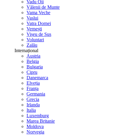
Vadu Oii
Vălenii de Munte
Vama Veche
Vaslui
Vatra Dornei
Vernești
Vișeu de Sus
Voluntari
Zalău
Internațional
Austria
Belgia
Bulgaria
Cipru
Danemarca
Elveția
Franța
Germania
Grecia
Irlanda
Italia
Luxemburg
Marea Britanie
Moldova
Norvegia