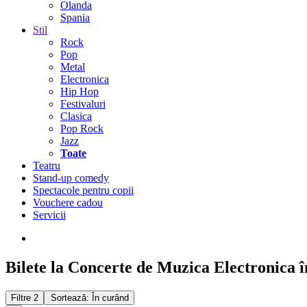
Olanda
Spania
Stil
Rock
Pop
Metal
Electronica
Hip Hop
Festivaluri
Clasica
Pop Rock
Jazz
Toate
Teatru
Stand-up comedy
Spectacole pentru copii
Vouchere cadou
Servicii
Bilete la Concerte de Muzica Electronica î
Filtre
2
Sortează: În curând