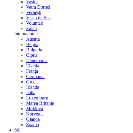
Vaslui
Vatra Dornei
Vernești
Vișeu de Sus
Voluntari
Zalău
Internațional
Austria
Belgia
Bulgaria
Cipru
Danemarca
Elveția
Franța
Germania
Grecia
Irlanda
Italia
Luxemburg
Marea Britanie
Moldova
Norvegia
Olanda
Spania
Stil