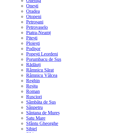
Oltenița
Onești
Oradea
Otopeni
Petroșani
Petrovaselo
Piatra-Neamț
Pitești
Ploiești
Podișor
Popești Leordeni
Porumbacu de Sus
Rădăuți
Râmnicu Sărat
Râmnicu Vâlcea
Reghin
Reșița
Roman
Rusciori
Sâmbăta de Sus
Sânpetru
Sântana de Mureș
Satu Mare
Sfântu Gheorghe
Sibiel