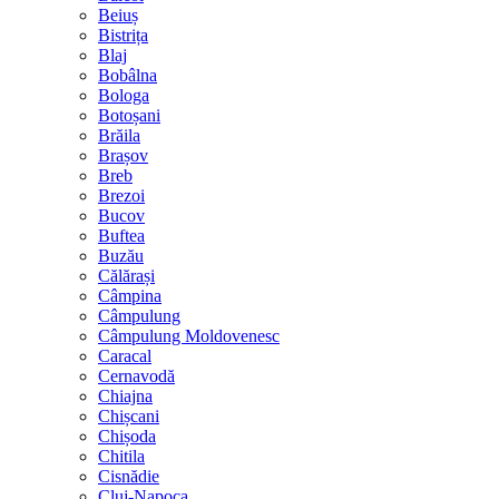
Beiuș
Bistrița
Blaj
Bobâlna
Bologa
Botoșani
Brăila
Brașov
Breb
Brezoi
Bucov
Buftea
Buzău
Călărași
Câmpina
Câmpulung
Câmpulung Moldovenesc
Caracal
Cernavodă
Chiajna
Chișcani
Chișoda
Chitila
Cisnădie
Cluj-Napoca