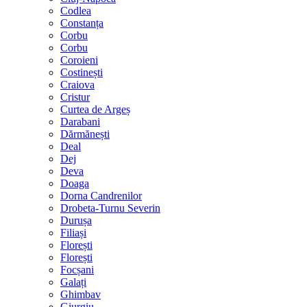
Codlea
Constanța
Corbu
Corbu
Coroieni
Costinești
Craiova
Cristur
Curtea de Argeș
Darabani
Dărmănești
Deal
Dej
Deva
Doaga
Dorna Candrenilor
Drobeta-Turnu Severin
Durușa
Filiași
Florești
Florești
Focșani
Galați
Ghimbav
Giurgiu