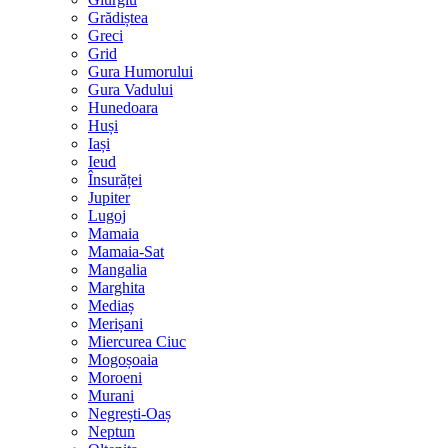
Grădiștea
Greci
Grid
Gura Humorului
Gura Vadului
Hunedoara
Huși
Iași
Ieud
Însurăței
Jupiter
Lugoj
Mamaia
Mamaia-Sat
Mangalia
Marghita
Mediaș
Merișani
Miercurea Ciuc
Mogoșoaia
Moroeni
Murani
Negrești-Oaș
Neptun