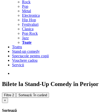
Rock
Pop
Metal
Electronica
Hip Hop
Festivaluri
Clasica
Pop Rock
Jazz
Toate
Teatru
Stand-up comedy
Spectacole pentru copii
Vouchere cadou
Servicii
Bilete la Stand-Up Comedy în Perișor
Filtre
2
Sortează: În curând
×
Sortează