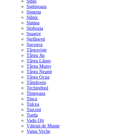
Sibiu
Sighișoara
Simeria
Slănic
Slatina
Slobozia
Snagov
Ștefănești
Suceava
Târgoviște
Târgu Jiu
Târgu Lăpuș
Târgu Mureș
Târgu Neamț
Târgu Ocna
Târnăveni
Techirghiol
Timișoara
Tinca
Tulcea
Turceni
Turda
Vadu Oii
Vălenii de Munte
Vama Veche