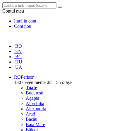
Contul meu
Intră în cont
Cont nou
RO
EN
BG
HU
UA
RO
Perișor
1807 evenimente din 155 orașe
Toate
București
Agapia
Alba Iulia
Alexandria
Arad
Bacău
Baia Mare
Băicoi