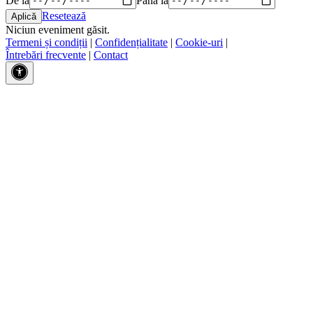
Resetează
Niciun eveniment găsit.
Termeni și condiții
|
Confidențialitate
|
Cookie-uri
|
Întrebări frecvente
|
Contact