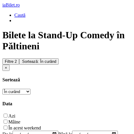
iaBilet.ro
Caută
Bilete la Stand-Up Comedy în
Păltineni
Filtre
2
Sortează: În curând
×
Sortează
Data
Azi
Mâine
În acest weekend
De la
Până la