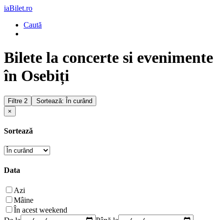
iaBilet.ro
Caută
Bilete la concerte si evenimente
în Osebiți
Filtre
2
Sortează: În curând
×
Sortează
Data
Azi
Mâine
În acest weekend
De la
Până la