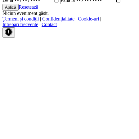
Resetează
Niciun eveniment găsit.
Termeni și condiții
|
Confidențialitate
|
Cookie-uri
|
Întrebări frecvente
|
Contact