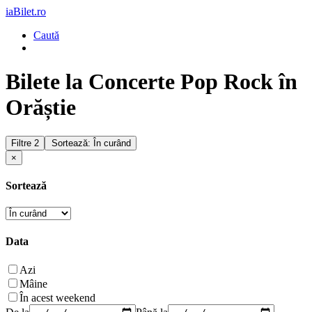
iaBilet.ro
Caută
Bilete la Concerte Pop Rock în
Orăștie
Filtre
2
Sortează: În curând
×
Sortează
Data
Azi
Mâine
În acest weekend
De la
Până la