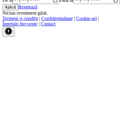
Resetează
Niciun eveniment găsit.
Termeni și condiții
|
Confidențialitate
|
Cookie-uri
|
Întrebări frecvente
|
Contact