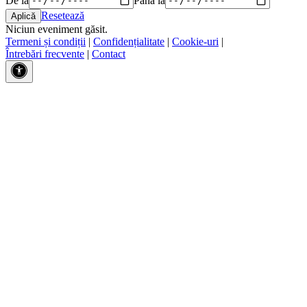
Resetează
Niciun eveniment găsit.
Termeni și condiții
|
Confidențialitate
|
Cookie-uri
|
Întrebări frecvente
|
Contact