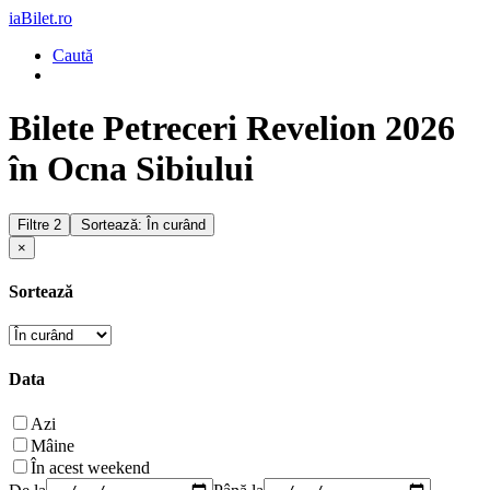
iaBilet.ro
Caută
Bilete Petreceri Revelion 2026
în Ocna Sibiului
Filtre
2
Sortează: În curând
×
Sortează
Data
Azi
Mâine
În acest weekend
De la
Până la