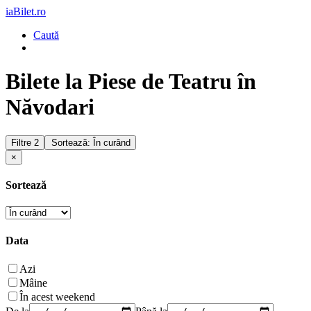
iaBilet.ro
Caută
Bilete la Piese de Teatru în
Năvodari
Filtre
2
Sortează: În curând
×
Sortează
Data
Azi
Mâine
În acest weekend
De la
Până la