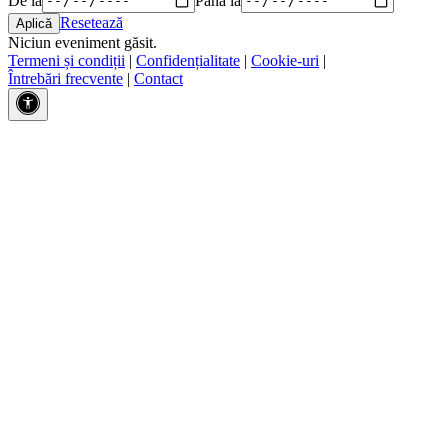
Resetează
Niciun eveniment găsit.
Termeni și condiții
|
Confidențialitate
|
Cookie-uri
|
Întrebări frecvente
|
Contact