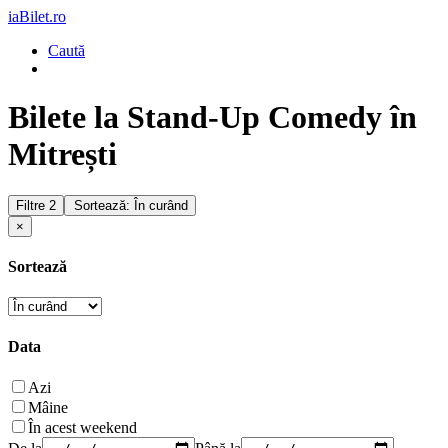
iaBilet.ro
Caută
Bilete la Stand-Up Comedy în
Mitrești
Filtre
2
Sortează: În curând
×
Sortează
Data
Azi
Mâine
În acest weekend
De la
Până la