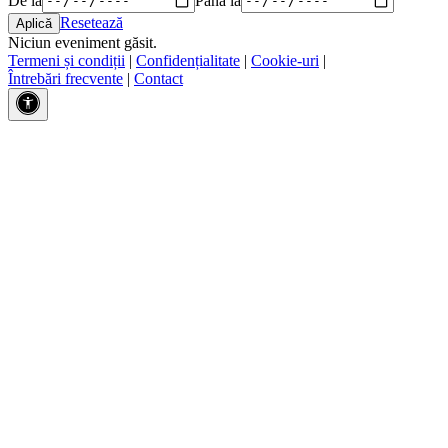
Resetează
Niciun eveniment găsit.
Termeni și condiții
|
Confidențialitate
|
Cookie-uri
|
Întrebări frecvente
|
Contact