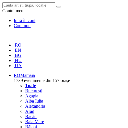
Contul meu
Intră în cont
Cont nou
RO
EN
BG
HU
UA
RO
Mamaia
1739 evenimente din 157 orașe
Toate
București
Agapia
Alba Iulia
Alexandria
Arad
Bacău
Baia Mare
Băicoi