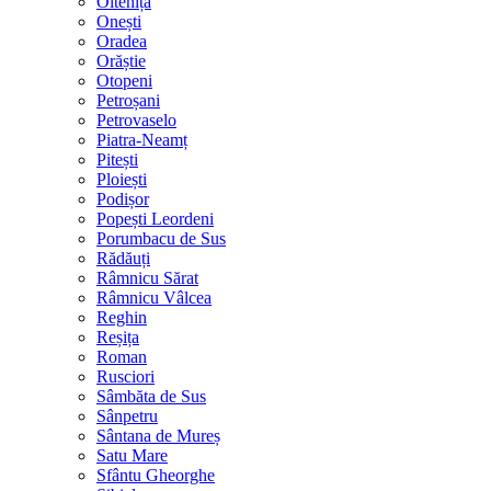
Oltenița
Onești
Oradea
Orăștie
Otopeni
Petroșani
Petrovaselo
Piatra-Neamț
Pitești
Ploiești
Podișor
Popești Leordeni
Porumbacu de Sus
Rădăuți
Râmnicu Sărat
Râmnicu Vâlcea
Reghin
Reșița
Roman
Rusciori
Sâmbăta de Sus
Sânpetru
Sântana de Mureș
Satu Mare
Sfântu Gheorghe