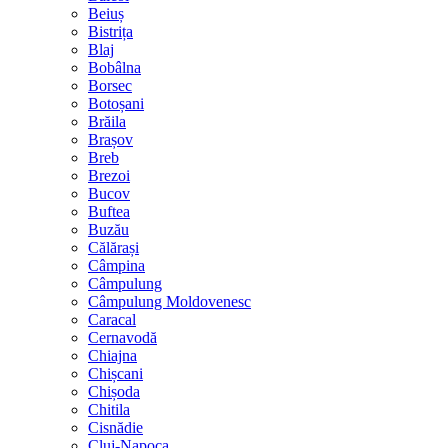
Beiuș
Bistrița
Blaj
Bobâlna
Borsec
Botoșani
Brăila
Brașov
Breb
Brezoi
Bucov
Buftea
Buzău
Călărași
Câmpina
Câmpulung
Câmpulung Moldovenesc
Caracal
Cernavodă
Chiajna
Chișcani
Chișoda
Chitila
Cisnădie
Cluj-Napoca