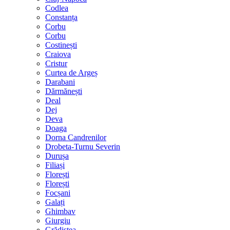
Codlea
Constanța
Corbu
Corbu
Costinești
Craiova
Cristur
Curtea de Argeș
Darabani
Dărmănești
Deal
Dej
Deva
Doaga
Dorna Candrenilor
Drobeta-Turnu Severin
Durușa
Filiași
Florești
Florești
Focșani
Galați
Ghimbav
Giurgiu
Grădiștea