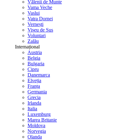
Vălenii de Munte
Vama Veche
Vaslui
Vatra Dornei
Vernești
Vișeu de Sus
Voluntari
Zalău
Internațional
Austria
Belgia
Bulgaria
Cipru
Danemarca
Elveția
Franța
Germania
Grecia
Irlanda
Italia
Luxemburg
Marea Britanie
Moldova
Norvegia
Olanda