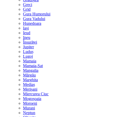
Greci
Grid
Gura Humorului
Gura Vadului
Hunedoara
Iași
Ieud
Ineu
Însurăței
Jupiter
Luduș
Lugoj
Mamaia
Mamaia-Sat
Mangalia
Mărgău
Marghita
Mediaș
Merișani
Miercurea Ciuc
Mogoșoaia
Moroeni
Murani
Neptun