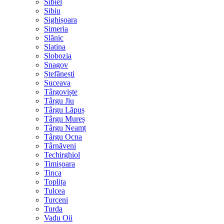
Sibiel
Sibiu
Sighișoara
Simeria
Slănic
Slatina
Slobozia
Snagov
Ștefănești
Suceava
Târgoviște
Târgu Jiu
Târgu Lăpuș
Târgu Mureș
Târgu Neamț
Târgu Ocna
Târnăveni
Techirghiol
Timișoara
Tinca
Toplița
Tulcea
Turceni
Turda
Vadu Oii