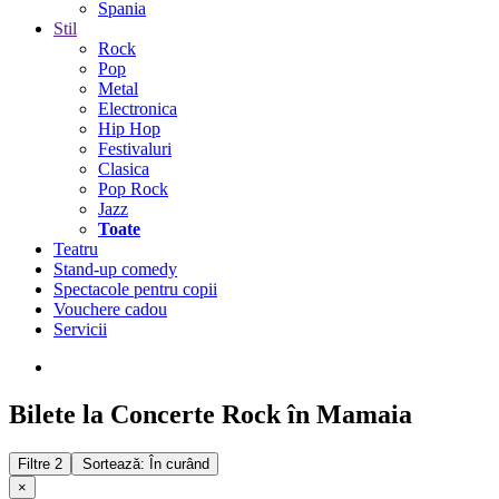
Spania
Stil
Rock
Pop
Metal
Electronica
Hip Hop
Festivaluri
Clasica
Pop Rock
Jazz
Toate
Teatru
Stand-up comedy
Spectacole pentru copii
Vouchere cadou
Servicii
Bilete la Concerte Rock în Mamaia
Filtre
2
Sortează: În curând
×