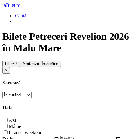
iaBilet.ro
Caută
Bilete Petreceri Revelion 2026
în Malu Mare
Filtre
2
Sortează: În curând
×
Sortează
Data
Azi
Mâine
În acest weekend
De la
Până la