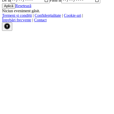
Resetează
Niciun eveniment găsit.
Termeni și condiții
|
Confidențialitate
|
Cookie-uri
|
Întrebări frecvente
|
Contact