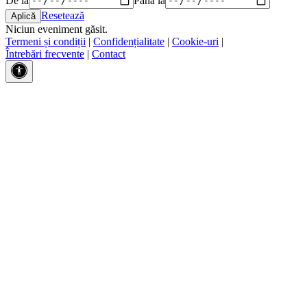
Resetează
Niciun eveniment găsit.
Termeni și condiții
|
Confidențialitate
|
Cookie-uri
|
Întrebări frecvente
|
Contact