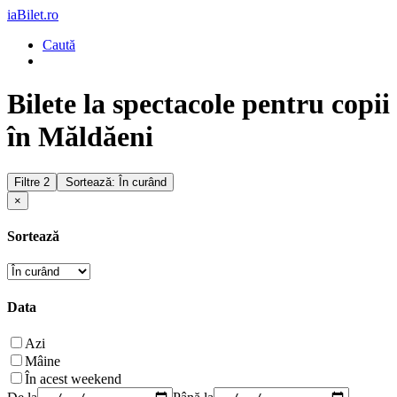
iaBilet.ro
Caută
Bilete la spectacole pentru copii
în Măldăeni
Filtre
2
Sortează: În curând
×
Sortează
Data
Azi
Mâine
În acest weekend
De la
Până la