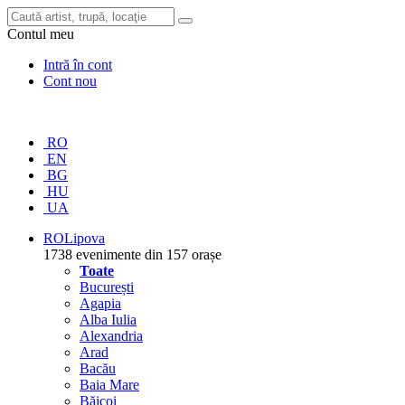
Contul meu
Intră în cont
Cont nou
RO
EN
BG
HU
UA
RO
Lipova
1738 evenimente din 157 orașe
Toate
București
Agapia
Alba Iulia
Alexandria
Arad
Bacău
Baia Mare
Băicoi