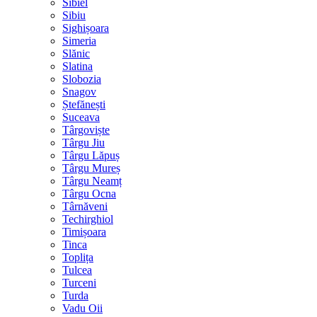
Sibiel
Sibiu
Sighișoara
Simeria
Slănic
Slatina
Slobozia
Snagov
Ștefănești
Suceava
Târgoviște
Târgu Jiu
Târgu Lăpuș
Târgu Mureș
Târgu Neamț
Târgu Ocna
Târnăveni
Techirghiol
Timișoara
Tinca
Toplița
Tulcea
Turceni
Turda
Vadu Oii