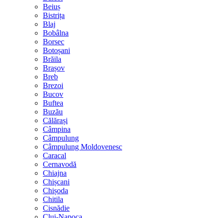
Beiuș
Bistrița
Blaj
Bobâlna
Borsec
Botoșani
Brăila
Brașov
Breb
Brezoi
Bucov
Buftea
Buzău
Călărași
Câmpina
Câmpulung
Câmpulung Moldovenesc
Caracal
Cernavodă
Chiajna
Chișcani
Chișoda
Chitila
Cisnădie
Cluj-Napoca