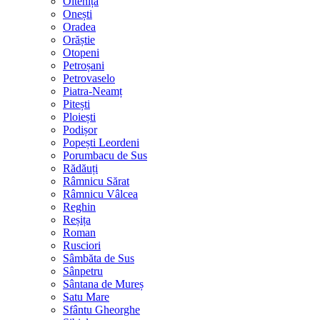
Oltenița
Onești
Oradea
Orăștie
Otopeni
Petroșani
Petrovaselo
Piatra-Neamț
Pitești
Ploiești
Podișor
Popești Leordeni
Porumbacu de Sus
Rădăuți
Râmnicu Sărat
Râmnicu Vâlcea
Reghin
Reșița
Roman
Rusciori
Sâmbăta de Sus
Sânpetru
Sântana de Mureș
Satu Mare
Sfântu Gheorghe