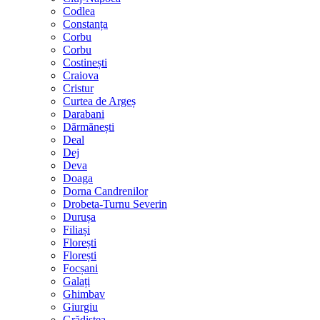
Codlea
Constanța
Corbu
Corbu
Costinești
Craiova
Cristur
Curtea de Argeș
Darabani
Dărmănești
Deal
Dej
Deva
Doaga
Dorna Candrenilor
Drobeta-Turnu Severin
Durușa
Filiași
Florești
Florești
Focșani
Galați
Ghimbav
Giurgiu
Grădiștea