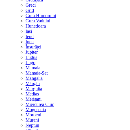
Greci
Grid
Gura Humorului
Gura Vadului
Hunedoara
Iași
Ieud
Ineu
Însurăței
Jupiter
Luduș
Lugoj
Mamaia
Mamaia-Sat
Mangalia
Mărgău
Marghita
Mediaș
Merișani
Miercurea Ciuc
Mogoșoaia
Moroeni
Murani
Neptun