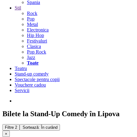
Spania
Stil
Rock
Pop
Metal
Electronica
Hip Hop
Festivaluri
Clasica
Pop Rock
Jazz
Toate
Teatru
Stand-up comedy
Spectacole pentru copii
Vouchere cadou
Servicii
Bilete la Stand-Up Comedy în Lipova
Filtre
2
Sortează: În curând
×