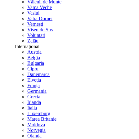
Vălenii de Munte
Vama Veche
Vaslui
Vatra Dornei
Vernești
Vișeu de Sus
Voluntari
Zalău
Internațional
Austria
Belgia
Bulgaria
Cipru
Danemarca
Elveția
Franța
Germania
Grecia
Irlanda
Italia
Luxemburg
Marea Britanie
Moldova
Norvegia
Olanda