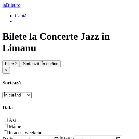
iaBilet.ro
Caută
Bilete la Concerte Jazz în
Limanu
Filtre
2
Sortează: În curând
×
Sortează
Data
Azi
Mâine
În acest weekend
De la
Până la