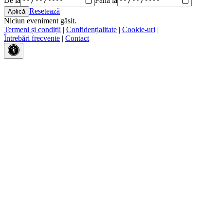
Resetează
Niciun eveniment găsit.
Termeni și condiții
|
Confidențialitate
|
Cookie-uri
|
Întrebări frecvente
|
Contact