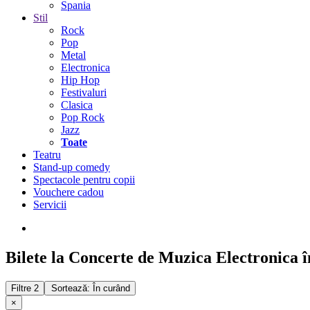
Spania
Stil
Rock
Pop
Metal
Electronica
Hip Hop
Festivaluri
Clasica
Pop Rock
Jazz
Toate
Teatru
Stand-up comedy
Spectacole pentru copii
Vouchere cadou
Servicii
Bilete la Concerte de Muzica Electronica î
Filtre
2
Sortează: În curând
×