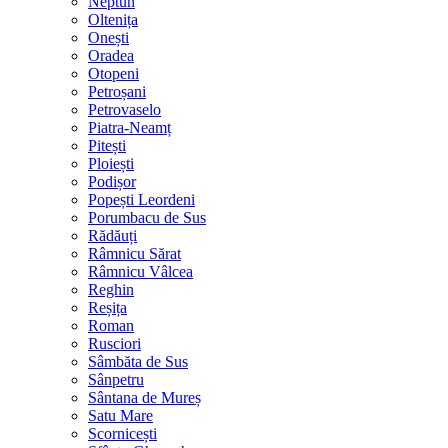
Neptun
Oltenița
Onești
Oradea
Otopeni
Petroșani
Petrovaselo
Piatra-Neamț
Pitești
Ploiești
Podișor
Popești Leordeni
Porumbacu de Sus
Rădăuți
Râmnicu Sărat
Râmnicu Vâlcea
Reghin
Reșița
Roman
Rusciori
Sâmbăta de Sus
Sânpetru
Sântana de Mureș
Satu Mare
Scornicești