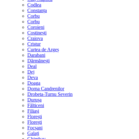
Codlea
Constanța
Corbu
Corbu
Coroieni
Costinești
Craiova
Cristur
Curtea de Argeș
Darabani
Dărmănești
Deal
Dej
Deva
Doaga
Dorna Candrenilor
Drobeta-Turnu Severin
Durușa
Fălticeni
Filiași
Florești
Florești
Focșani
Galați
Ghimbav