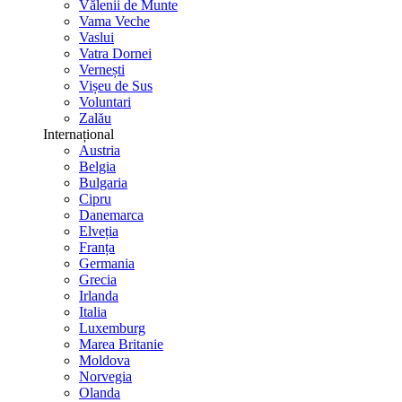
Vălenii de Munte
Vama Veche
Vaslui
Vatra Dornei
Vernești
Vișeu de Sus
Voluntari
Zalău
Internațional
Austria
Belgia
Bulgaria
Cipru
Danemarca
Elveția
Franța
Germania
Grecia
Irlanda
Italia
Luxemburg
Marea Britanie
Moldova
Norvegia
Olanda