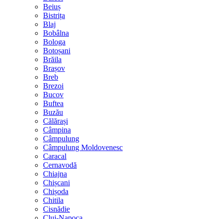
Beiuș
Bistrița
Blaj
Bobâlna
Bologa
Botoșani
Brăila
Brașov
Breb
Brezoi
Bucov
Buftea
Buzău
Călărași
Câmpina
Câmpulung
Câmpulung Moldovenesc
Caracal
Cernavodă
Chiajna
Chișcani
Chișoda
Chitila
Cisnădie
Cluj-Napoca