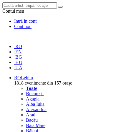
Contul meu
Intră în cont
Cont nou
RO
EN
BG
HU
UA
RO
Lehliu
1818 evenimente din 157 orașe
Toate
București
Agapia
Alba Iulia
Alexandria
Arad
Bacău
Baia Mare
Băicoi