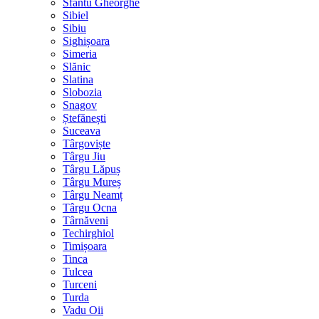
Sfântu Gheorghe
Sibiel
Sibiu
Sighișoara
Simeria
Slănic
Slatina
Slobozia
Snagov
Ștefănești
Suceava
Târgoviște
Târgu Jiu
Târgu Lăpuș
Târgu Mureș
Târgu Neamț
Târgu Ocna
Târnăveni
Techirghiol
Timișoara
Tinca
Tulcea
Turceni
Turda
Vadu Oii