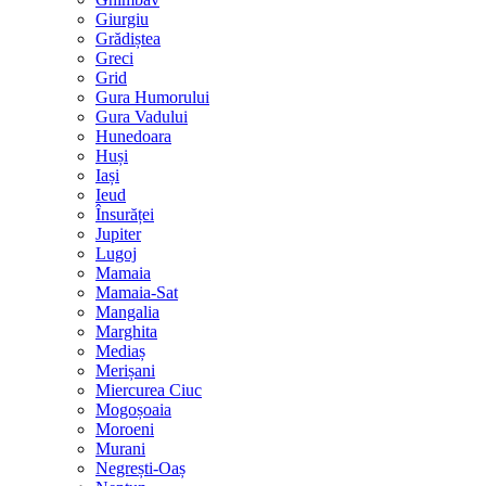
Giurgiu
Grădiștea
Greci
Grid
Gura Humorului
Gura Vadului
Hunedoara
Huși
Iași
Ieud
Însurăței
Jupiter
Lugoj
Mamaia
Mamaia-Sat
Mangalia
Marghita
Mediaș
Merișani
Miercurea Ciuc
Mogoșoaia
Moroeni
Murani
Negrești-Oaș