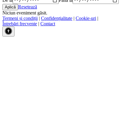
Resetează
Niciun eveniment găsit.
Termeni și condiții
|
Confidențialitate
|
Cookie-uri
|
Întrebări frecvente
|
Contact