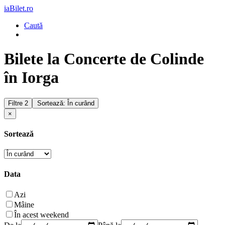
iaBilet.ro
Caută
Bilete la Concerte de Colinde
în Iorga
Filtre
2
Sortează: În curând
×
Sortează
Data
Azi
Mâine
În acest weekend
De la
Până la