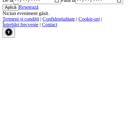
Resetează
Niciun eveniment găsit.
Termeni și condiții
|
Confidențialitate
|
Cookie-uri
|
Întrebări frecvente
|
Contact