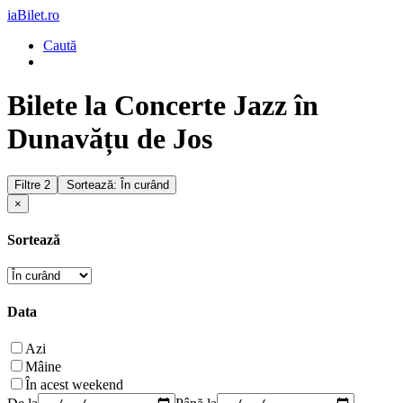
iaBilet.ro
Caută
Bilete la Concerte Jazz în
Dunavățu de Jos
Filtre
2
Sortează: În curând
×
Sortează
Data
Azi
Mâine
În acest weekend
De la
Până la