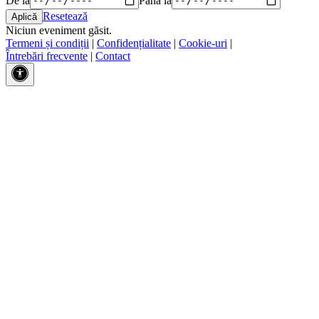
Resetează
Niciun eveniment găsit.
Termeni și condiții
|
Confidențialitate
|
Cookie-uri
|
Întrebări frecvente
|
Contact