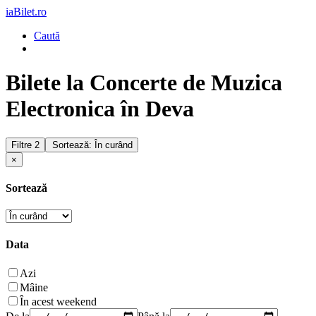
iaBilet.ro
Caută
Bilete la Concerte de Muzica
Electronica în Deva
Filtre
2
Sortează: În curând
×
Sortează
Data
Azi
Mâine
În acest weekend
De la
Până la